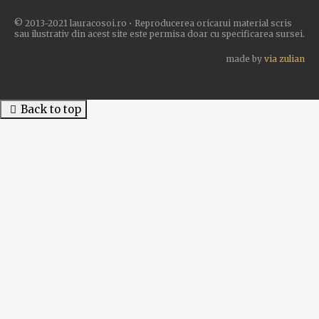
© 2013-2021 lauracosoi.ro • Reproducerea oricarui material scris
sau ilustrativ din acest site este permisa doar cu specificarea sursei.
made by
via zulian
Back to top