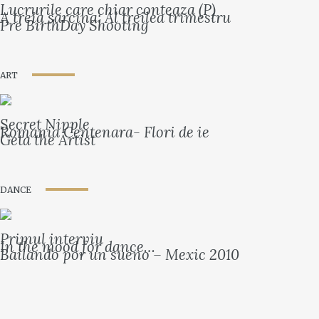
Lucrurile care chiar conteaza (P)
A treia sarcina: Al treilea trimestru
Pre BirthDay Shooting
ART
Secret Nipple
Romania Centenara- Flori de ie
Geta the Artist
DANCE
Primul interviu
In the mood for dance…
Bailando por un sueno – Mexic 2010