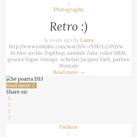
/
Photography
Retro :)
14 years ago by
Laura
http://www.youtube.com/watch?v=cYMCLz5PQVw
In foto: rochie TopShop, sandale Zara, colier H&M,
geanta Vogue vintage, ochelari Jacques Fath, parfum
Montale
Read more
→
read more
Share on:
Fashion
/