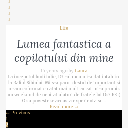
Life
Lumea fantastica a
copilotului din mine
15 years ago by
Laura
La inceputul lunii iulie, D3 -ul meu mi-a dat intalnire
la Raliul Sibiului. Mi s-a parut destul de important si
m-am coformat cu atat mai mult cu cat mi-a promis
un weekend de neuitat alaturi de fratele lui Ds3 R3 :)
O sa povestesc aceasta experienta su...
Read more
→
← Previous
1
2