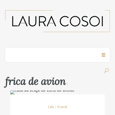
frica de avion
1
Life
/
Travel