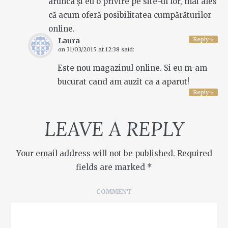
arunca și eu o privire pe site-ul lor, mai ales
că acum oferă posibilitatea cumpărăturilor
online.
Reply
↓
Laura
on
31/03/2015 at 12:38
said:
Este nou magazinul online. Si eu m-am
bucurat cand am auzit ca a aparut!
Reply
↓
LEAVE A REPLY
Your email address will not be published.
Required
fields are marked
*
COMMENT