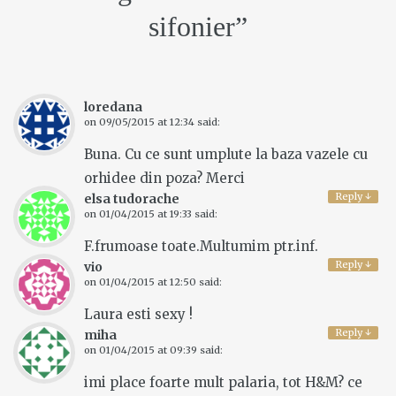
sifonier
”
loredana
on
09/05/2015 at 12:34
said:
Buna. Cu ce sunt umplute la baza vazele cu
orhidee din poza? Merci
Reply
↓
elsa tudorache
on
01/04/2015 at 19:33
said:
F.frumoase toate.Multumim ptr.inf.
Reply
↓
vio
on
01/04/2015 at 12:50
said:
Laura esti sexy !
Reply
↓
miha
on
01/04/2015 at 09:39
said:
imi place foarte mult palaria, tot H&M? ce