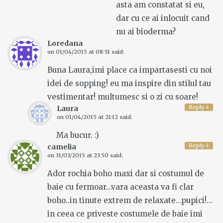
asta am constatat si eu,
dar cu ce ai inlocuit cand
nu ai bioderma?
Loredana
on
01/04/2015 at 08:51
said:
Buna Laura,imi place ca impartasesti cu noi
idei de sopping! eu ma inspire din stilul tau
vestimentar! multumesc si o zi cu soare!
Reply
↓
Laura
on
01/04/2015 at 21:12
said:
Ma bucur. :)
Reply
↓
camelia
on
31/03/2015 at 23:50
said:
Ador rochia boho maxi dar si costumul de
baie cu fermoar…vara aceasta va fi clar
boho..in tinute extrem de relaxate…pupici!…
in ceea ce priveste costumele de baie imi