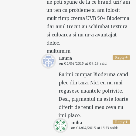
ne poti spune de la ce brand-uri? am
un ten cu probleme si am folosit
mult timp crema UVB 50+ Bioderma
dar anul trecut au schimbat textura
si culoarea si nu m-a avantajat
deloc.
multumim
Reply
↓
Laura
on
02/04/2015 at 09:29
said:
Eu imi cumpar Bioderma cand
plec din tara. Nici eu nu mai
regasesc nuantele potrivite.
Desi, pigmentul nu este foarte
diferit de tenul meu ceva nu
imi place.
Reply
↓
miha
on
04/04/2015 at 15:53
said: