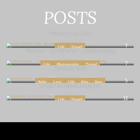
POSTS
Vietnam Phu Quoq
3 years ago
7
Life
Travel
Vietnam – Ho Chi Minh – Delta Mekong
3 years ago
7
Life
Photography
Travel
Rezolutie 2022
3 years ago
5
Bebe
Lara
Life
Rita
Vera
Israel: Tel Aviv si Jerusalim
4 years ago
11
Life
Travel