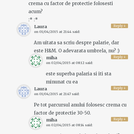
crema cu factor de protectie folosesti
acum?
:* :*
Reply
↓
Laura
on
01/04/2015 at 21:44
said:
Am uitata sa scriu despre palarie, dar
este H&M. O adevarata umbrela, nu? :)
Reply
↓
miha
on
02/04/2015 at 08:12
said:
este superba palaria si iti sta
minunat cu ea
Reply
↓
Laura
on
01/04/2015 at 21:47
said:
Pe tot parcursul anului folosesc crema cu
factor de protectie 30-50.
Reply
↓
miha
on
02/04/2015 at 08:14
said: