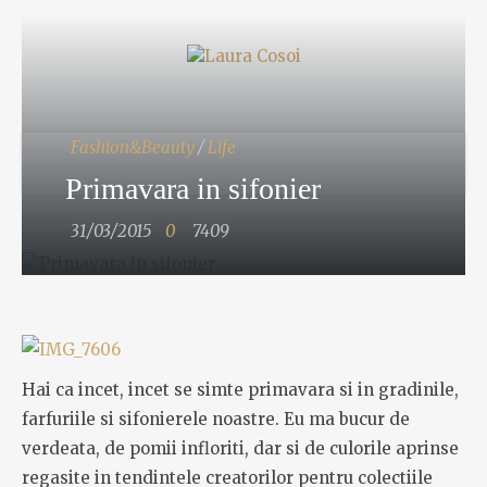
Fashion&Beauty
/
Life
Primavara in sifonier
31/03/2015
0
7409
Hai ca incet, incet se simte primavara si in gradinile,
farfuriile si sifonierele noastre. Eu ma bucur de
verdeata, de pomii infloriti, dar si de culorile aprinse
regasite in tendintele creatorilor pentru colectiile