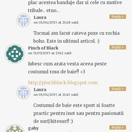
plac acestea bandaje dar si cele cu motive
tribale.. etno…
Reply
↓
Laura
on
01/04/2015 at 21:48
said:
Tocmai am facut cateva poze cu rochia
boho. Este in ultimul articol. :)
Reply
↓
Pinch of Black
on
31/03/2015 at 23:42
said:
Iubesc cum arata vesta aceea peste
costumul rosu de baie!! <3
http://pinchblack.blogspot.com
Reply
↓
Laura
on
01/04/2015 at 21:45
said:
Costumul de baie este sport si foarte
practic pentru inot sau pentru pasionatii
de surf/kitesurf! :)
Reply
↓
gaby