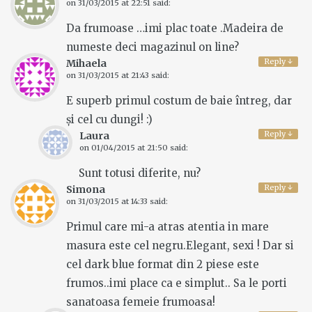
on
31/03/2015 at 22:51
said:
Da frumoase …imi plac toate .Madeira de
numeste deci magazinul on line?
Reply
↓
Mihaela
on
31/03/2015 at 21:43
said:
E superb primul costum de baie întreg, dar
și cel cu dungi! :)
Reply
↓
Laura
on
01/04/2015 at 21:50
said:
Sunt totusi diferite, nu?
Reply
↓
Simona
on
31/03/2015 at 14:33
said:
Primul care mi-a atras atentia in mare
masura este cel negru.Elegant, sexi ! Dar si
cel dark blue format din 2 piese este
frumos..imi place ca e simplut.. Sa le porti
sanatoasa femeie frumoasa!