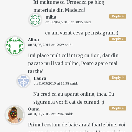
Iti multumesc. Urmeaza pe blog
materiale din Madeira!
Reply
↓
miha
on
02/04/2015 at 08:15
said:
eu am vazut ceva pe instagram :)
Reply
↓
Alina
on
31/03/2015 at 12:29
said:
Imi place mult cel intreg cu flori, dar din
pacate nu il vad online, Poate apare mai
tarziu?
Reply
↓
Laura
on
31/03/2015 at 12:38
said:
Nu cred ca au aparut online, inca. Cu
siguranta vor fi cat de curand. :)
Reply
↓
Oana
on
31/03/2015 at 12:06
said:
Primul costum de baie arată foarte bine. Voi