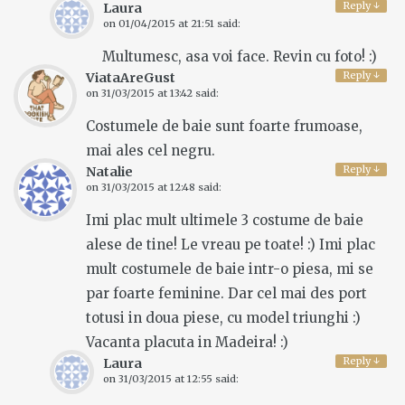
Reply
↓
Laura
on
01/04/2015 at 21:51
said:
Multumesc, asa voi face. Revin cu foto! :)
Reply
↓
ViataAreGust
on
31/03/2015 at 13:42
said:
Costumele de baie sunt foarte frumoase,
mai ales cel negru.
Reply
↓
Natalie
on
31/03/2015 at 12:48
said:
Imi plac mult ultimele 3 costume de baie
alese de tine! Le vreau pe toate! :) Imi plac
mult costumele de baie intr-o piesa, mi se
par foarte feminine. Dar cel mai des port
totusi in doua piese, cu model triunghi :)
Vacanta placuta in Madeira! :)
Reply
↓
Laura
on
31/03/2015 at 12:55
said: