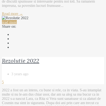
de discutii spumoase si interesante pentru noi toti. Sa ramanem
impreuna, sa povestim lucruri frumoase...
Read more →
read more
Share on:
Rezolutie 2022
3 years ago
5
2022 a fost un an intens, cu bune si rele, ca in viata. S-au intamplat
multe si nu le-am dus chiar usor, dar am sa aleg sa ma bucur ca in
2022 s-a nascut Lara, ca Rita si Vera sunt sanatoase si ca alaturi de
Cosmin ma simt in siguranta. Dupa doi ani prin care am trecut cu