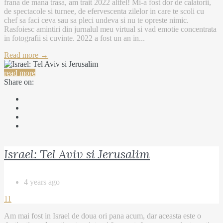
frana de mana trasa, am trait 2022 altfel! Mi-a fost dor de calatorii,
de spectacole si turnee, de efervescenta zilelor in care te scoli cu
chef sa faci ceva sau sa pleci undeva si nu te opreste nimic.
Rasfoiesc amintiri din jurnalul meu virtual si vad emotie concentrata
in fotografii si cuvinte. 2022 a fost un an in...
Read more →
read more
Share on:
Israel: Tel Aviv si Jerusalim
4 years ago
11
Am mai fost in Israel de doua ori pana acum, dar aceasta este o