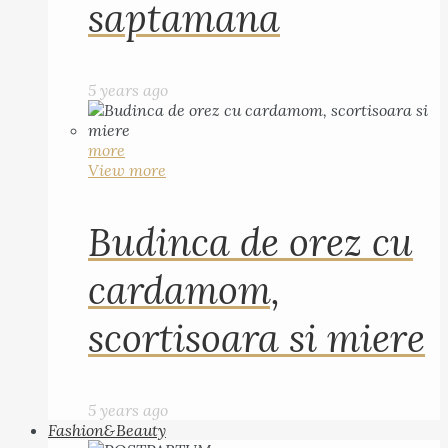
saptamana
5 years ago
more
View more
Budinca de orez cu
cardamom,
scortisoara si miere
5 years ago
Fashion&Beauty