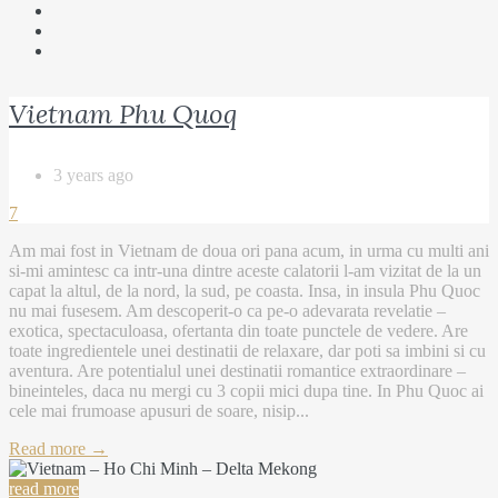
Vietnam Phu Quoq
3 years ago
7
Am mai fost in Vietnam de doua ori pana acum, in urma cu multi ani
si-mi amintesc ca intr-una dintre aceste calatorii l-am vizitat de la un
capat la altul, de la nord, la sud, pe coasta. Insa, in insula Phu Quoc
nu mai fusesem. Am descoperit-o ca pe-o adevarata revelatie –
exotica, spectaculoasa, ofertanta din toate punctele de vedere. Are
toate ingredientele unei destinatii de relaxare, dar poti sa imbini si cu
aventura. Are potentialul unei destinatii romantice extraordinare –
bineinteles, daca nu mergi cu 3 copii mici dupa tine. In Phu Quoc ai
cele mai frumoase apusuri de soare, nisip...
Read more →
read more