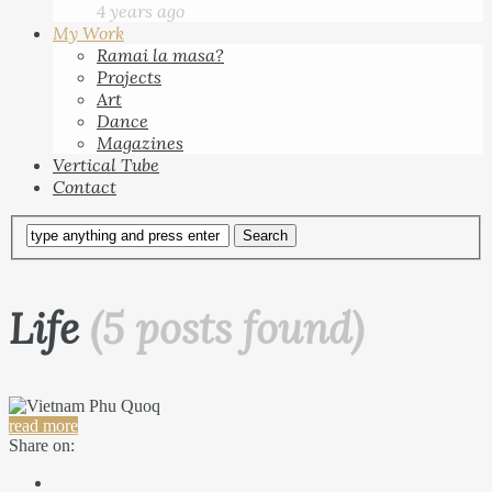
4 years ago
My Work
Ramai la masa?
Projects
Art
Dance
Magazines
Vertical Tube
Contact
Life
(5 posts found)
read more
Share on: