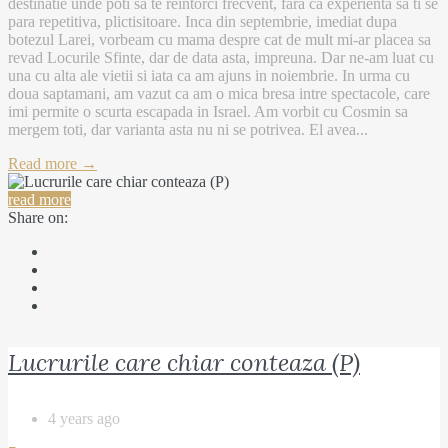
destinatie unde poti sa te reintorci frecvent, fara ca experienta sa ti se
para repetitiva, plictisitoare. Inca din septembrie, imediat dupa
botezul Larei, vorbeam cu mama despre cat de mult mi-ar placea sa
revad Locurile Sfinte, dar de data asta, impreuna. Dar ne-am luat cu
una cu alta ale vietii si iata ca am ajuns in noiembrie. In urma cu
doua saptamani, am vazut ca am o mica bresa intre spectacole, care
imi permite o scurta escapada in Israel. Am vorbit cu Cosmin sa
mergem toti, dar varianta asta nu ni se potrivea. El avea...
Read more →
read more
Share on:
Lucrurile care chiar conteaza (P)
4 years ago