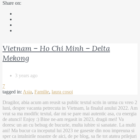
Share on:
Vietnam – Ho Chi Minh – Delta
Mekong
3 years ago
7
tagged in:
Asia
,
Familie
,
laura cosoi
Dragilor, abia acum am reusit sa public textul scris in urma cu vreo 2
luni, despre vacanta petrecuta in Vietnam, la finalul anului 2022. Am
vrut sa ma modific textul, dar mi se pare mai autentic asa, cu energia
de atunci! Enjoy :) Bine ne-am regasit in 2023, dragii mei! Va
doresc un an cu belsug de bucurie, multa iubire si sanatate. La multi
ani! Ma bucur ca inceputul lui 2023 ne gaseste din nou impreuna si
sper ca intalnirile noastre de aici, de pe blog, sa fie tot atatea prilejuri