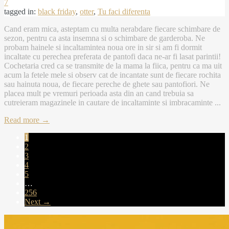
7
tagged in:
black friday
,
otter
,
Tu faci diferenta
Cand eram mica, asteptam cu multa nerabdare fiecare schimbare de
sezon, pentru ca asta insemna si o schimbare de garderoba. Ne
probam hainele si incaltamintea noua ore in sir si am fi dormit
incaltate cu perechea preferata de pantofi daca ne-ar fi lasat parintii!
Cochetaria cred ca se transmite de la mama la fiica, pentru ca ma uit
acum la fetele mele si observ cat de incantate sunt de fiecare rochita
sau hainuta noua, de fiecare pereche de ghete sau pantofiori. Ne
placea mult pe vremuri perioada asta din an cand trebuia sa
cutreieram magazinele in cautare de incaltaminte si imbracaminte ...
Read more →
1
2
3
4
5
…
256
Next →