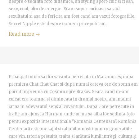
despre o sedinta foto dinamica, un styling sport-chic si fresh,
MORE
 Tel
sexy, cool, plin de energie. Eram super curioasa sa vad
rezultatul si asa de fericita am fost cand am vazut fotografiile.
i
Secret Nipple este despre oameni priceputi car...
Read more →
alim
MORE
ta in
Proaspat intoarsa din vacanta petrecuta in Maramures, dupa
premiera Chat Chat Chat si dupa numai cateva ore de somn am
ria
pornit impreuna cu Cosmin spre Brasov. Seara cand m-am
culcat era toamna si dimineata in drumul nostru am intalnit
iarna in adevaratul sens al cuvantului. Dupa 5 ore petrecute in
trafic am ajuns la Harman, unde urma sa aiba loc sedinta foto
pentu expozitia internationala "Romania Centenara". România
Centenară este mesajul strabunilor noștri pentru generatiile
care vin. Istoria pretuita, traita si arătată lumii intregi, cultura și