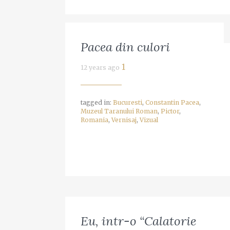
Pacea din culori
1
12 years ago
tagged in:
Bucuresti
,
Constantin Pacea
,
Muzeul Taranului Roman
,
Pictor
,
Romania
,
Vernisaj
,
Vizual
Eu, intr-o “Calatorie