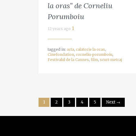
la oras” de Corneliu
Porumboiu
1
12 years ago
tagged in:
arta
,
calatorie la oras
,
Cinefondation
,
corneliu-porumboiu
,
Festivalul de la Cannes
,
film
,
scurt-metraj
1
2
3
4
5
Next →