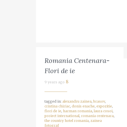
MORE
Retete de
Israel:
5 years ago
MORE
toamna si de
Aviv s
Regimul
Post pentru o
Jerus
alimentar pe
saptamana
4 years ago
timpul
Romania Centenara-
5 years ago
sarcinii
Vacan
Flori de ie
MORE
Budinca de
Bulga
8
9 years ago
6 years ago
orez cu
4 years ago
tagged in:
alexandru zainea
,
brasov
,
cristina chiriac
,
donis enache
,
expozitie
,
cardamom,
flori de ie
,
harman romania
,
laura cosoi
,
proiect international
,
romania centenara
,
the country hotel romania
,
zainea
scortisoara si
fotograf