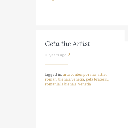
miere
5 years ago
Geta the Artist
2
10 years ago
tagged in:
arta contemporana
,
artist
roman
,
bienala venetia
,
geta bratescu
,
romania la bienale
,
venetia