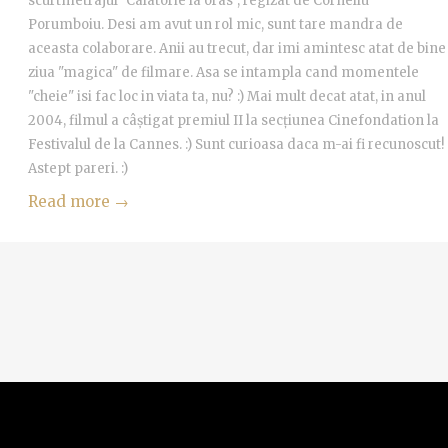
scurtmetrajul "Calatorie la oras", regizat de Corneliu
Porumboiu. Desi am avut un rol mic, sunt tare mandra de
aceasta colaborare. Anii au trecut, dar imi amintesc atat de bine
ziua "magica" de filmare. Asa se intampla cand momentele
"cheie" isi fac loc in viata ta, nu? :) Mai mult decat atat, in anul
2004, filmul a câștigat premiul II la secțiunea Cinefondation la
Festivalul de la Cannes. :) Sunt curioasa daca m-ai fi recunoscut!
Astept pareri. :)
Read more →