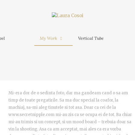
My Work
Vertical Tube
Contact
MORE
M
am Phu
vel
My Work
Vertical Tube
MORE
am - Ho
inh -
Mi-era dor de o sedinta foto, dar ma gandeam cand o sa am
timp de toate pregatirile. Sa ma duc special la coafor, la
 Mekong
machiaj, sa-mi aleg tinutele si tot asa. Doar ca cei de la
www.secretnipple.com mi-au zis ca se ocupa ei de tot. Ba chiar
mi-au trimis si un concept, si un mood board – trebuia doar sa
vin la shooting. Asa ca am acceptat, mai ales ca era vorba