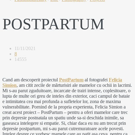
POSTPARTUM
11/11/2021
8
14555
Cand am descoperit proiectul
PostPartum
al fotografei
Felicia
Simion
, am citit zecile de mărturisiri ale mamelor cu ochii in lacrimi.
Mi s-au parut zguduitoare, incarcate de trairi intense, coplesitoare, o
lupta de multe ori greu de inteles din exterior, caci campul de bataie
e intimitatea cea mai profunda a sufletelor lor, zona de maxima
vulnerabilitate. Pornind de la propria experienta, Felicia Simion a
creat acest proiect – PostPartum – pentru a oferi mamelor care trec
prin depresie postnatala un spatiu unde sa-si deschida inimile, sa
gaseasca intelegere si empatie. Si, chiar daca eu nu am trecut prin
depresie postpartum, mi s-au parut cutremuratoare acele povesti.
Inteleg despre ce vorbesc mamele care au patit asa ceva, pentru ca