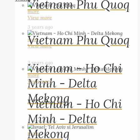
Vietnam Phu Quoq
more
View more
3 years ago
Vietnam Phu Quoq
more
View more
3 years ago
Vietnam - Ho Chi
more
Minh - Delta
View more
Mekong
Vietnam - Ho Chi
Minh - Delta
3 years ago
Mekong
more
View more