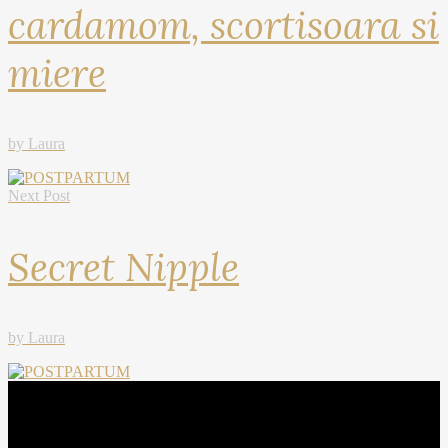
cardamom, scortisoara si
miere
by Laura
Next Post
Secret Nipple
by Laura