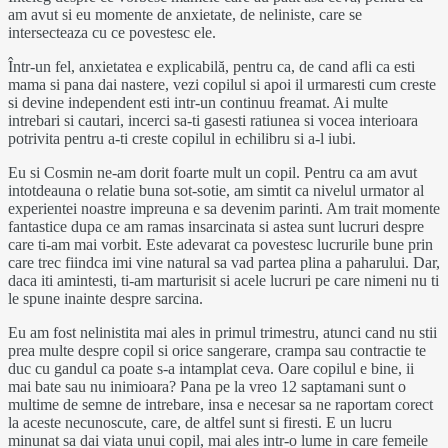
am avut si eu momente de anxietate, de neliniste, care se
intersecteaza cu ce povestesc ele.
Într-un fel, anxietatea e explicabilă, pentru ca, de cand afli ca esti
mama si pana dai nastere, vezi copilul si apoi il urmaresti cum creste
si devine independent esti intr-un continuu freamat. Ai multe
intrebari si cautari, incerci sa-ti gasesti ratiunea si vocea interioara
potrivita pentru a-ti creste copilul in echilibru si a-l iubi.
Eu si Cosmin ne-am dorit foarte mult un copil. Pentru ca am avut
intotdeauna o relatie buna sot-sotie, am simtit ca nivelul urmator al
experientei noastre impreuna e sa devenim parinti. Am trait momente
fantastice dupa ce am ramas insarcinata si astea sunt lucruri despre
care ti-am mai vorbit. Este adevarat ca povestesc lucrurile bune prin
care trec fiindca imi vine natural sa vad partea plina a paharului. Dar,
daca iti amintesti, ti-am marturisit si acele lucruri pe care nimeni nu ti
le spune inainte despre sarcina.
Eu am fost nelinistita mai ales in primul trimestru, atunci cand nu stii
prea multe despre copil si orice sangerare, crampa sau contractie te
duc cu gandul ca poate s-a intamplat ceva. Oare copilul e bine, ii
mai bate sau nu inimioara? Pana pe la vreo 12 saptamani sunt o
multime de semne de intrebare, insa e necesar sa ne raportam corect
la aceste necunoscute, care, de altfel sunt si firesti. E un lucru
minunat sa dai viata unui copil, mai ales intr-o lume in care femeile