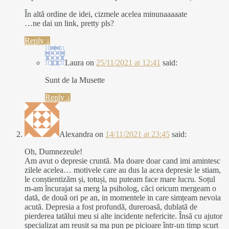
În altă ordine de idei, cizmele acelea minunaaaaate
…ne dai un link, pretty pls?
Reply
↓
Laura
on
25/11/2021 at 12:41
said:
Sunt de la Musette
Reply
↓
Alexandra
on
14/11/2021 at 23:45
said:
Oh, Dumnezeule!
Am avut o depresie cruntă. Ma doare doar cand imi amintesc
zilele acelea… motivele care au dus la acea depresie le stiam,
le conștientizăm și, totuși, nu puteam face mare lucru. Soțul
m-am încurajat sa merg la psiholog, căci oricum mergeam o
dată, de două ori pe an, in momentele in care simțeam nevoia
acută. Depresia a fost profundă, dureroasă, dublată de
pierderea tatălui meu si alte incidente nefericite. Însă cu ajutor
specializat am reusit sa ma pun pe picioare într-un timp scurt