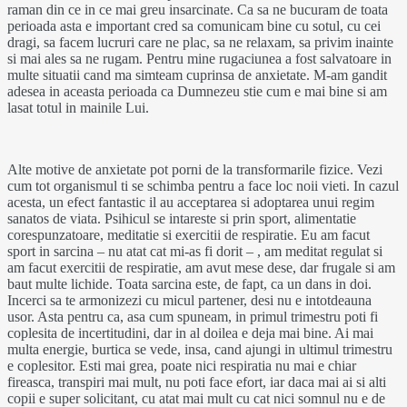
raman din ce in ce mai greu insarcinate. Ca sa ne bucuram de toata
perioada asta e important cred sa comunicam bine cu sotul, cu cei
dragi, sa facem lucruri care ne plac, sa ne relaxam, sa privim inainte
si mai ales sa ne rugam. Pentru mine rugaciunea a fost salvatoare in
multe situatii cand ma simteam cuprinsa de anxietate. M-am gandit
adesea in aceasta perioada ca Dumnezeu stie cum e mai bine si am
lasat totul in mainile Lui.
Alte motive de anxietate pot porni de la transformarile fizice. Vezi
cum tot organismul ti se schimba pentru a face loc noii vieti. In cazul
acesta, un efect fantastic il au acceptarea si adoptarea unui regim
sanatos de viata. Psihicul se intareste si prin sport, alimentatie
corespunzatoare, meditatie si exercitii de respiratie. Eu am facut
sport in sarcina – nu atat cat mi-as fi dorit – , am meditat regulat si
am facut exercitii de respiratie, am avut mese dese, dar frugale si am
baut multe lichide. Toata sarcina este, de fapt, ca un dans in doi.
Incerci sa te armonizezi cu micul partener, desi nu e intotdeauna
usor. Asta pentru ca, asa cum spuneam, in primul trimestru poti fi
coplesita de incertitudini, dar in al doilea e deja mai bine. Ai mai
multa energie, burtica se vede, insa, cand ajungi in ultimul trimestru
e coplesitor. Esti mai grea, poate nici respiratia nu mai e chiar
fireasca, transpiri mai mult, nu poti face efort, iar daca mai ai si alti
copii e super solicitant, cu atat mai mult cu cat nici somnul nu e de