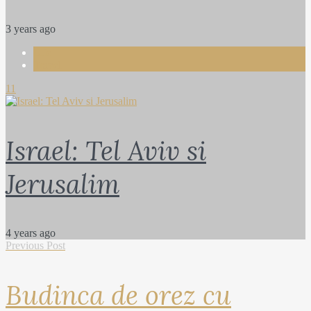
3 years ago
Life
Travel
11
Israel: Tel Aviv si
Jerusalim
4 years ago
Previous Post
Budinca de orez cu