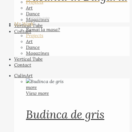
Projects
Art
Dance
4 years ago
Magazines
My Work
Vertical Tube
Ramai la masa?
Contact
Projects
Art
Dance
Magazines
Vertical Tube
Contact
CulinArt
more
View more
Budinca de gris