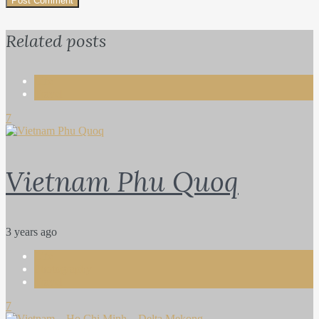
Related posts
Life
Travel
7
Vietnam Phu Quoq
3 years ago
Life
Photography
Travel
7