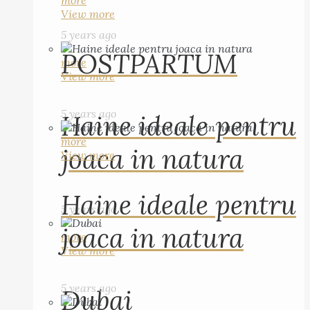
more
View more
5 years ago
POSTPARTUM
more
View more
5 years ago
Haine ideale pentru
more
joaca in natura
View more
Haine ideale pentru
5 years ago
joaca in natura
more
View more
5 years ago
Dubai