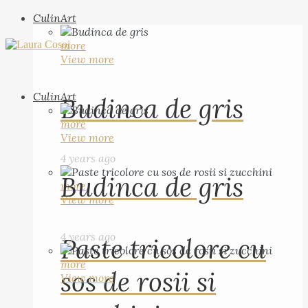
CulinArt
more
View more
CulinArt
Budinca de gris
more
View more
4 years ago
Budinca de gris
more
View more
4 years ago
Paste tricolore cu
more
sos de rosii si
View more