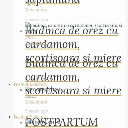
more
View more
5 years ago
Budinca de orez cu
more
cardamom,
View more
scortisoara si miere
Budinca de orez cu
cardamom,
5 years ago
Fashion&Beauty
scortisoara si miere
more
View more
5 years ago
Fashion&Beauty
POSTPARTUM