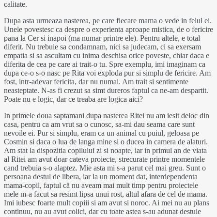
calitate.
Dupa asta urmeaza nasterea, pe care fiecare mama o vede in felul ei.
Unele povestesc ca despre o experienta aproape mistica, de o fericire
pana la Cer si inapoi (ma numar printre ele). Pentru altele, e total
diferit. Nu trebuie sa condamnam, nici sa judecam, ci sa exersam
empatia si sa ascultam cu inima deschisa orice poveste, chiar daca e
diferita de cea pe care ai trait-o tu. Spre exemplu, imi imaginam ca
dupa ce-o s-o nasc pe Rita voi exploda pur si simplu de fericire. Am
fost, intr-adevar fericita, dar nu numai. Am trait si sentimente
neasteptate. N-as fi crezut sa simt dureros faptul ca ne-am despartit.
Poate nu e logic, dar ce treaba are logica aici?
In primele doua saptamani dupa nasterea Ritei nu am iesit deloc din
casa, pentru ca am vrut sa o cunosc, sa-mi dau seama care sunt
nevoile ei. Pur si simplu, eram ca un animal cu puiul, geloasa pe
Cosmin si daca o lua de langa mine si o ducea in camera de alaturi.
Am stat la dispozitia copilului zi si noapte, iar in primul an de viata
al Ritei am avut doar cateva proiecte, strecurate printre momentele
cand trebuia s-o alaptez. Mie asta mi s-a parut cel mai greu. Sunt o
persoana destul de libera, iar la un moment dat, interdependenta
mama-copil, faptul că nu aveam mai mult timp pentru proiectele
mele m-a facut sa resimt lipsa unui rost, altul afara de cel de mama.
Imi iubesc foarte mult copiii si am avut si noroc. Ai mei nu au plans
continuu, nu au avut colici, dar cu toate astea s-au adunat destule