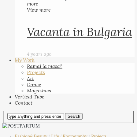
more
View more
Vacanta in Bulgaria
4 years ago
My Work
Ramai la masa?
Projects
Art
Dance
Magazines
Vertical Tube
Contact
Fashion&Beauty
/
Life
/
Photography
/
Projects