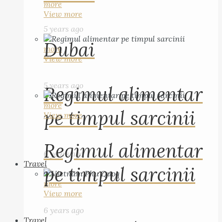
more
View more
5 years ago
Dubai
more
View more
5 years ago
Regimul alimentar
more
pe timpul sarcinii
View more
Regimul alimentar
6 years ago
Travel
pe timpul sarcinii
more
View more
6 years ago
Travel