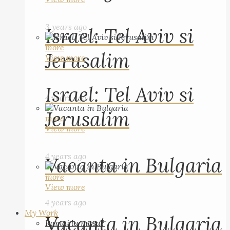
3 years ago
Israel: Tel Aviv si
more
Jerusalim
View more
Israel: Tel Aviv si
4 years ago
Jerusalim
more
View more
4 years ago
Vacanta in Bulgaria
more
View more
4 years ago
My Work
Vacanta in Bulgaria
Ramai la masa?