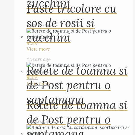
zucchini
Paste tricolore cu
sos de rosii si
4 years ago
zucchini
more
View more
4 years ago
Retete de toamna si
more
de Post pentru o
View more
saptamana
Retete de toamna si
de Post pentru o
5 years ago
saptamana