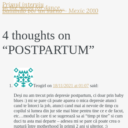
Primul interviu
In the mood for dance…
Bailando por un sueno – Mexic 2010
4 thoughts on
“
POSTPARTUM
”
Teogirl
on
18/11/2021 at 01:07
said:
Deși nu am trecut prin depresie postpartum, ci doar prin baby
blues :) mi se pare că poate aparea o mica depresie atunci
cand te întorci la job, atunci cand mai ai nevoie de timp cu
copilul si lumea din jur stie mai bine pentru tine ce e de facut,
etc…modul în care ti se sugerează sa ai “timp pt tine” si cum
duci tu asta mai departe – adesea mi se pare că poate crea o
ruptură între motherhood în primii 2 ani si ulterior. :)