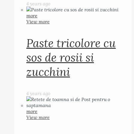
4 years ago
more
View more
Paste tricolore cu
sos de rosii si
zucchini
4 years ago
more
View more