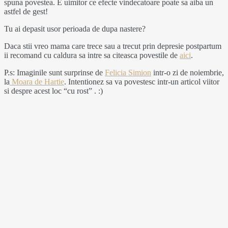
spuna povestea. E uimitor ce efecte vindecatoare poate sa aiba un
astfel de gest!
Tu ai depasit usor perioada de dupa nastere?
Daca stii vreo mama care trece sau a trecut prin depresie postpartum
ii recomand cu caldura sa intre sa citeasca povestile de
aici
.
P.s: Imaginile sunt surprinse de
Felicia Simion
intr-o zi de noiembrie,
la
Moara de Hartie
. Intentionez sa va povestesc intr-un articol viitor
si despre acest loc “cu rost” . :)