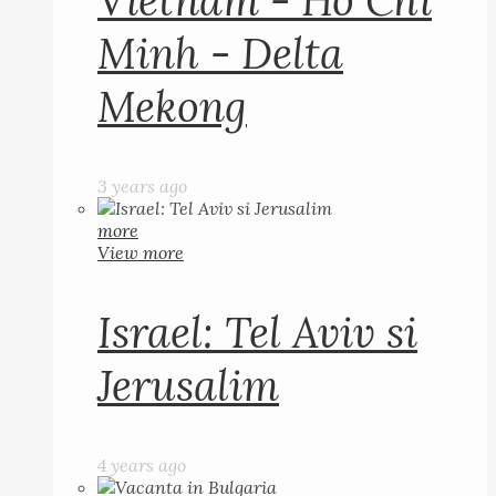
Vietnam - Ho Chi
Minh - Delta
Mekong
3 years ago
more
View more
Israel: Tel Aviv si
Jerusalim
4 years ago