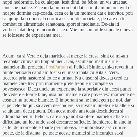
nopti nedormite, ba cu alaptat, iesit dinti, ba febra, un vis urat sau
cine stie mai ce. Ziceam la un moment dat ca in 4 ani nu am avut o
noapte dormita cap-coada, ceea ce la un moment dat e istovitor, poti
sa ajungi la o oboseala cronica si stari de anxietate, pe care eu le
combat cu alimentatie sanatoasa, sport si meditatie. De-aia iti
vorbesc atat despre lucrurile astea. Mie imi sunt utile si poate cineva
se foloseste de experienta mea.
Acum, ca si Vera e deja maricica si merge la cresa, simt ca mi-am
recapatat cumva un timp al meu. Dar, ascultand marturisirile
mamelor din proiectul
PostPartum
al Feliciei Simion, mi-a revenit in
minte perioada cand am fost si eu insarcinata cu Rita si Vera,
trecerea prin nastere si tot ce a urmat. Nu e usor si de-asta cred ca
mamele care trec prin momente grele trebuie incurajate sa
povesteasca. Daca unele au experiente la superlativ din acest punct
de vedere e foarte bine, insa nici mamele care povestesc momente de
cosmar nu trebuie blamate. E important sa ne intelegem pe noi, dar
si pe cele din jur, sa avem deschidere, sa invatam unele de la altele si
sa ajutam, daca putem. Din acest motiv am toata deschiderea si
admiratia pentru Felicia, care s-a gandit sa ofere mamelor aflate in
dificultate un loc unde sa-si descarce sufletele. Inchiderea in sine in
astfel de momente e foarte periculoasa. Le imbratisez asa cum se
poate, de la distanta, pe toate aceste mamici si le incurajez sa-si