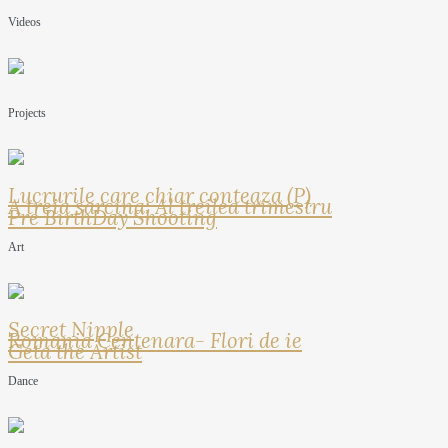
Videos
Projects
Lucrurile care chiar conteaza (P)
A treia sarcina: Al treilea trimestru
Pre BirthDay Shooting
Art
Secret Nipple
Romania Centenara- Flori de ie
Geta the Artist
Dance