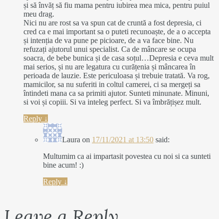
și să învăț să fiu mama pentru iubirea mea mica, pentru puiul
meu drag.
Nici nu are rost sa va spun cat de cruntă a fost depresia, ci
cred ca e mai important sa o puteti recunoaște, de a o accepta
și intenția de va pune pe picioare, de a va face bine. Nu
refuzați ajutorul unui specialist. Ca de mâncare se ocupa
soacra, de bebe bunica și de casa soțul…Depresia e ceva mult
mai serios, și nu are legatura cu curățenia și mâncarea în
perioada de lauzie. Este periculoasa și trebuie tratată. Va rog,
mamicilor, sa nu suferiti in coltul camerei, ci sa mergeți sa
întindeti mana ca sa primiti ajutor. Sunteti minunate. Minuni,
si voi și copiii. Si va inteleg perfect. Si va îmbrățișez mult.
Reply
↓
Laura
on
17/11/2021 at 13:50
said:
Multumim ca ai impartasit povestea cu noi si ca sunteti
bine acum! :)
Reply
↓
Leave a Reply