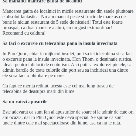
Sa mananci mancare gatita de localnici
Mancarea gatita de localnici in micile restaurante din satele plutitoare
e absolut fantastica. Nu am mancat peste si fructe de mare asa de
bune la niciun restaurant de 5 stele de nicaieri! Totul este foarte
proaspat, ca doar marea e alaturi, cu un gust extraordinar!
Recomand cu caldura!
Sa faci o excursie cu telecabina pana la insula invecinata
In Phu Quoc, chiar in mijlocul insulei, poti sa iei telecabina si sa faci
o excursie pana la insula invecinata, Hon Thom, o destinatie rustica,
ideala pentru iubitorii de ecoturism. Aici poti sa explorezi pietele, sa
admiri barcile de toate culorile din port sau sa inchiriezi una dintre
ele si sa faci o plimbare pe mare.
Ca fapt ce merita retinut, acesta este cel mai lung traseu de
telecabina de deasupra marii din lume.
Sa nu ratezi apusurile
Este adevarat ca sunt fan al apusurilor de soare si le admir de cate ori
am ocazia, dar in Phu Quoc este ceva special. Se spune ca sunt
unele dintre cele mai spectaculoase din lume, asa ca nu le rata.