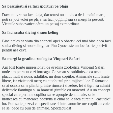
Sa pescuiesti si sa faci sporturi pe plaja
Daca nu vrei sa faci plaja, dar totusi nu ai pleca de la malul marii,
poti sa joci volei pe plaja, sa faci jogging sau sa mergi la pescuit.
Vietatile subacvatice ofera un peisaj extraordinar.
Sa faci scuba diving si snorkeling
Bineinteles ca viata din adancul apei o observi cel mai bine daca faci
scuba diving si snorkeling, iar Phu Quoc este un loc foarte potrivit
pentru asa ceva.
Sa mergi la gradina zoologica Vinpearl Safari
Am fost foarte impresionati de gradina zoologica Vinpearl Safari,
unde am petrecut o zi intreaga. Ce vreau sa subliniez e ca ne-a
placut mult si noua, adultilor, nu doar copiilor. Animalele sunt lasate
libere, iar vizitatorii merg cu autobuzul prin mijlocul lor. E fantastic
sa ai ocazia sa te plimbi printre rinoceri si zebre, lei si tigri, sa admiri
delicatele flamingo si sa hranesti girafele cu morcovi. Au un concept
special care permite copiilor sa se apropie de animale, sa le
hraneasca cu mancarea potrivita si chiar sa le faca curat in „casutele”
lor. Poti sa te pozezi cu specii rare si intre anumite ore copiii au voie
sa se joace cu puii de animale. Spectaculos!