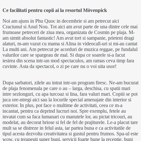
Ce facilitati pentru copii ai la resortul Mövenpick
Noi am ajuns in Phu Quoc in decembrie si am petrecut aici
Craciunul si Anul Nou. Tot aici am avut parte de una dintre cele mai
frumoase petreceri de ziua mea, organizata de Cosmin pe plaja. M-
am simtit absolut fantastic! Am avut tort si sampanie, prieteni dragi
alaturi, m-am vazut cu mama si Alina in videocall-uri si mi-au cantat
La multi ani. Am petrecut pe acorduri de muzica reggae, pe fundalul
valurilor care se spargeau de mal. Si dupa ce soarele si-a facut
iesirea din scena intr-un mod spectaculos, am ramas ceva timp fara
cuvinte. Asta da spectacol, o zi pe care nu o voi uita usor!
Dupa sarbatori, zilele au intrat intr-un program firesc. Ne-am bucurat
de plaja fenomenala pe care o au – larga, deschisa, cu spatii mari
intre sezlonguri, cu apa turcoaz si lina, fara valuri mari. Copiii se pot
juca ore-ntregi aici sau la locurile special amenajate din interior si
exterior. In plus, pot face o multime de activitati, ceea ce m-a
incantat, pentru ca deprind lucruri noi. Spre exemplu, fetele au
invatat cum sa faca lumanari cu manutele lor, au pictat tricouri, au
modelat, au decorat briose si fel de fel de prajiturele. Le-a placut tare
mult sa se distreze in felul asta, iar partea buna e ca activitatile de
tipul acesta dezvolta creativitatea si gustul pentru frumos. Spa-ul este
wow, cu terapeuti super buni, servicii foarte bune la receptie, buni