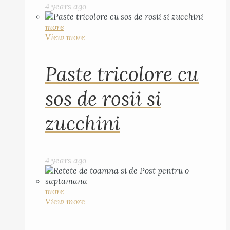
4 years ago
more
View more
Paste tricolore cu
sos de rosii si
zucchini
4 years ago
more
View more