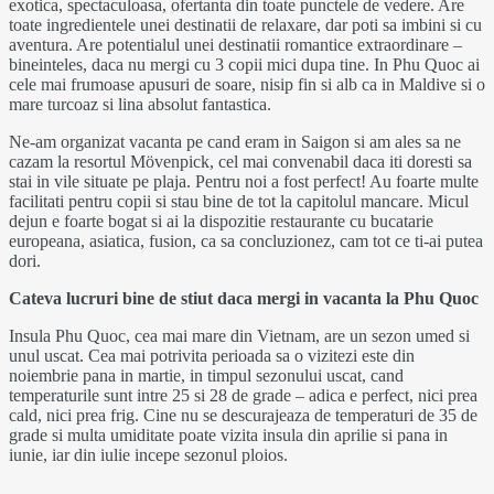
exotica, spectaculoasa, ofertanta din toate punctele de vedere. Are
toate ingredientele unei destinatii de relaxare, dar poti sa imbini si cu
aventura. Are potentialul unei destinatii romantice extraordinare –
bineinteles, daca nu mergi cu 3 copii mici dupa tine. In Phu Quoc ai
cele mai frumoase apusuri de soare, nisip fin si alb ca in Maldive si o
mare turcoaz si lina absolut fantastica.
Ne-am organizat vacanta pe cand eram in Saigon si am ales sa ne
cazam la resortul Mövenpick, cel mai convenabil daca iti doresti sa
stai in vile situate pe plaja. Pentru noi a fost perfect! Au foarte multe
facilitati pentru copii si stau bine de tot la capitolul mancare. Micul
dejun e foarte bogat si ai la dispozitie restaurante cu bucatarie
europeana, asiatica, fusion, ca sa concluzionez, cam tot ce ti-ai putea
dori.
Cateva lucruri bine de stiut daca mergi in vacanta la Phu Quoc
Insula Phu Quoc, cea mai mare din Vietnam, are un sezon umed si
unul uscat. Cea mai potrivita perioada sa o vizitezi este din
noiembrie pana in martie, in timpul sezonului uscat, cand
temperaturile sunt intre 25 si 28 de grade – adica e perfect, nici prea
cald, nici prea frig. Cine nu se descurajeaza de temperaturi de 35 de
grade si multa umiditate poate vizita insula din aprilie si pana in
iunie, iar din iulie incepe sezonul ploios.