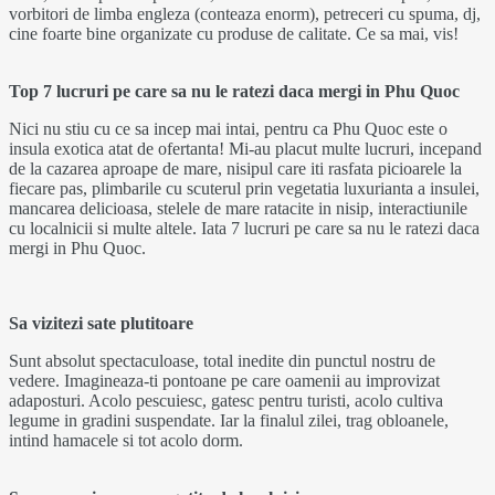
vorbitori de limba engleza (conteaza enorm), petreceri cu spuma, dj,
cine foarte bine organizate cu produse de calitate. Ce sa mai, vis!
Top 7 lucruri pe care sa nu le ratezi daca mergi in Phu Quoc
Nici nu stiu cu ce sa incep mai intai, pentru ca Phu Quoc este o
insula exotica atat de ofertanta! Mi-au placut multe lucruri, incepand
de la cazarea aproape de mare, nisipul care iti rasfata picioarele la
fiecare pas, plimbarile cu scuterul prin vegetatia luxurianta a insulei,
mancarea delicioasa, stelele de mare ratacite in nisip, interactiunile
cu localnicii si multe altele. Iata 7 lucruri pe care sa nu le ratezi daca
mergi in Phu Quoc.
Sa vizitezi sate plutitoare
Sunt absolut spectaculoase, total inedite din punctul nostru de
vedere. Imagineaza-ti pontoane pe care oamenii au improvizat
adaposturi. Acolo pescuiesc, gatesc pentru turisti, acolo cultiva
legume in gradini suspendate. Iar la finalul zilei, trag obloanele,
intind hamacele si tot acolo dorm.