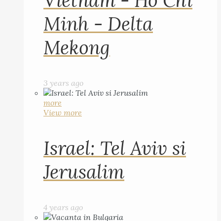
Vietnam - Ho Chi
Minh - Delta
Mekong
3 years ago
more
View more
Israel: Tel Aviv si
Jerusalim
4 years ago