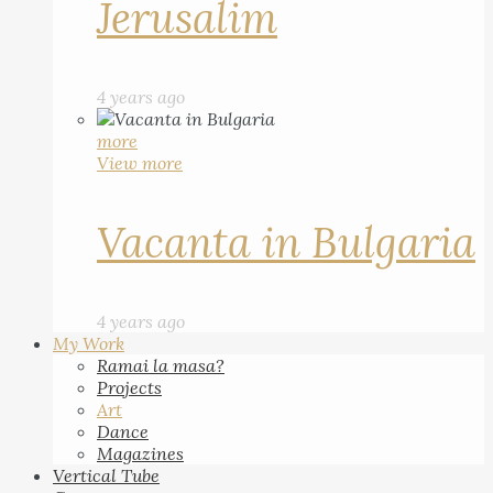
Jerusalim
4 years ago
more
View more
Vacanta in Bulgaria
4 years ago
My Work
Ramai la masa?
Projects
Art
Dance
Magazines
Vertical Tube