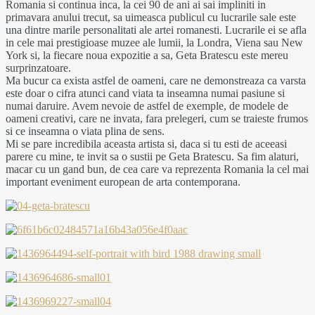
Romania si continua inca, la cei 90 de ani ai sai impliniti in
primavara anului trecut, sa uimeasca publicul cu lucrarile sale este
una dintre marile personalitati ale artei romanesti. Lucrarile ei se afla
in cele mai prestigioase muzee ale lumii, la Londra, Viena sau New
York si, la fiecare noua expozitie a sa, Geta Bratescu este mereu
surprinzatoare.
Ma bucur ca exista astfel de oameni, care ne demonstreaza ca varsta
este doar o cifra atunci cand viata ta inseamna numai pasiune si
numai daruire. Avem nevoie de astfel de exemple, de modele de
oameni creativi, care ne invata, fara prelegeri, cum se traieste frumos
si ce inseamna o viata plina de sens.
Mi se pare incredibila aceasta artista si, daca si tu esti de aceeasi
parere cu mine, te invit sa o sustii pe Geta Bratescu. Sa fim alaturi,
macar cu un gand bun, de cea care va reprezenta Romania la cel mai
important eveniment european de arta contemporana.