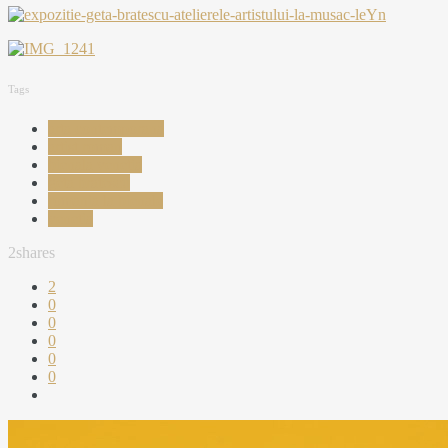
Tags
arta contemporana
artist roman
bienala venetia
geta bratescu
romania la bienale
venetia
2
shares
2
0
0
0
0
0