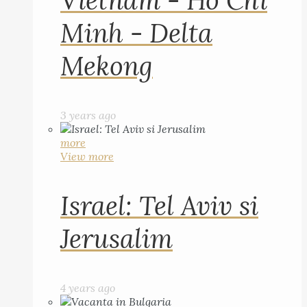
Vietnam - Ho Chi
Minh - Delta
Mekong
3 years ago
more
View more
Israel: Tel Aviv si
Jerusalim
4 years ago