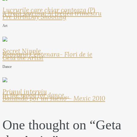
Lucrurile care chiar conteaza (P)
A treia sarcina: Al treilea trimestru
Pre BirthDay Shooting
Art
Secret Nipple
Romania Centenara- Flori de ie
Geta the Artist
Dance
Primul interviu
In the mood for dance…
Bailando por un sueno – Mexic 2010
One thought on “
Geta