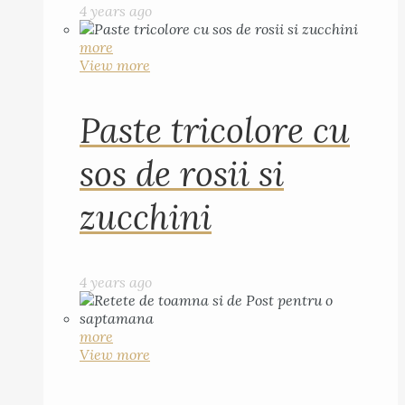
4 years ago
more
View more
Paste tricolore cu
sos de rosii si
zucchini
4 years ago
more
View more