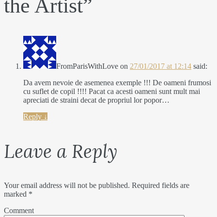
the Artist
”
FromParisWithLove
on
27/01/2017 at 12:14
said:
Da avem nevoie de asemenea exemple !!! De oameni frumosi
cu suflet de copil !!!! Pacat ca acesti oameni sunt mult mai
apreciati de straini decat de propriul lor popor…
Reply
↓
Leave a Reply
Your email address will not be published.
Required fields are
marked
*
Comment