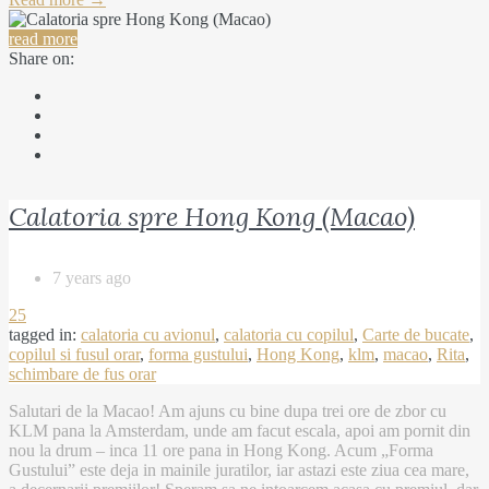
read more
Share on:
Calatoria spre Hong Kong (Macao)
7 years ago
25
tagged in:
calatoria cu avionul
,
calatoria cu copilul
,
Carte de bucate
,
copilul si fusul orar
,
forma gustului
,
Hong Kong
,
klm
,
macao
,
Rita
,
schimbare de fus orar
Salutari de la Macao! Am ajuns cu bine dupa trei ore de zbor cu
KLM pana la Amsterdam, unde am facut escala, apoi am pornit din
nou la drum – inca 11 ore pana in Hong Kong. Acum „Forma
Gustului” este deja in mainile juratilor, iar astazi este ziua cea mare,