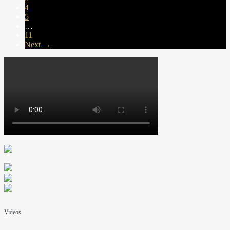
4
5
…
11
Next →
Videos