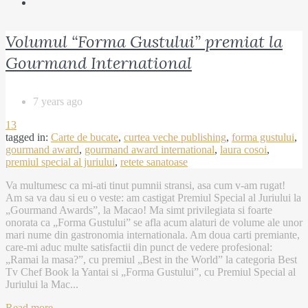
Volumul “Forma Gustului” premiat la
Gourmand International
7 years ago
13
tagged in:
Carte de bucate
,
curtea veche publishing
,
forma gustului
,
gourmand award
,
gourmand award international
,
laura cosoi
,
premiul special al juriului
,
retete sanatoase
Va multumesc ca mi-ati tinut pumnii stransi, asa cum v-am rugat!
Am sa va dau si eu o veste: am castigat Premiul Special al Juriului la
„Gourmand Awards”, la Macao! Ma simt privilegiata si foarte
onorata ca „Forma Gustului” se afla acum alaturi de volume ale unor
mari nume din gastronomia internationala. Am doua carti premiante,
care-mi aduc multe satisfactii din punct de vedere profesional:
„Ramai la masa?”, cu premiul „Best in the World” la categoria Best
Tv Chef Book la Yantai si „Forma Gustului”, cu Premiul Special al
Juriului la Mac...
Read more →