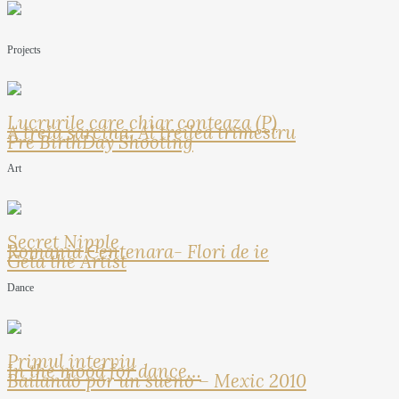
Projects
Lucrurile care chiar conteaza (P)
A treia sarcina: Al treilea trimestru
Pre BirthDay Shooting
Art
Secret Nipple
Romania Centenara- Flori de ie
Geta the Artist
Dance
Primul interviu
In the mood for dance…
Bailando por un sueno – Mexic 2010