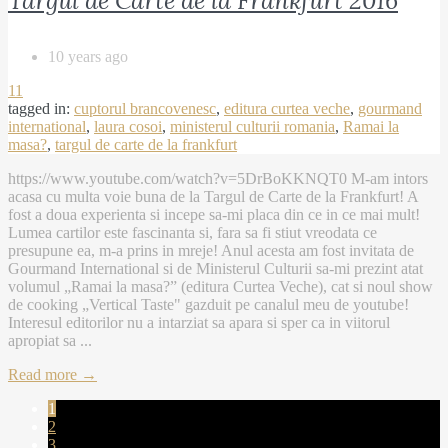
Targul de Carte de la Frankfurt 2016
10 years ago
11
tagged in:
cuptorul brancovenesc
,
editura curtea veche
,
gourmand
international
,
laura cosoi
,
ministerul culturii romania
,
Ramai la
masa?
,
targul de carte de la frankfurt
https://www.youtube.com/watch?v=5DrBoKKNQT0 M-am intors
acasa cu multa voie buna de la Targul de Carte de la Frankfurt! A
fost a doua experienta si incepe sa-mi placa din ce in ce mai mult!
Lumea cartilor este fascinanta si, fara sa fi stiut vreodata ce
presupune ea, m-a prins in mreje! Anul acesta am fost invitata de
Gourmand International si de Ministerul Culturii sa-mi prezint atat
volumul „Ramai la masa?” (editura Curtea Veche), cat si noul show
de cooking „Vertical Taste" gazduit pe canalul meu de youtube!
Interesul editorilor nu a intarziat sa apara si sper ca in viitorul
apropiat sa ...
Read more →
1
2
3