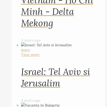
Vietnam - Ho Chi
Minh - Delta
Mekong
3 years ago
more
View more
Israel: Tel Aviv si
Jerusalim
4 years ago