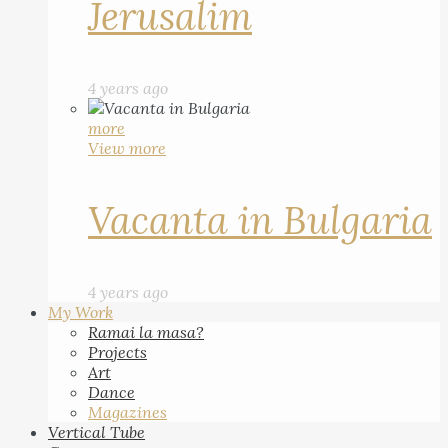
Jerusalim
4 years ago
more
View more
Vacanta in Bulgaria
4 years ago
My Work
Ramai la masa?
Projects
Art
Dance
Magazines
Vertical Tube