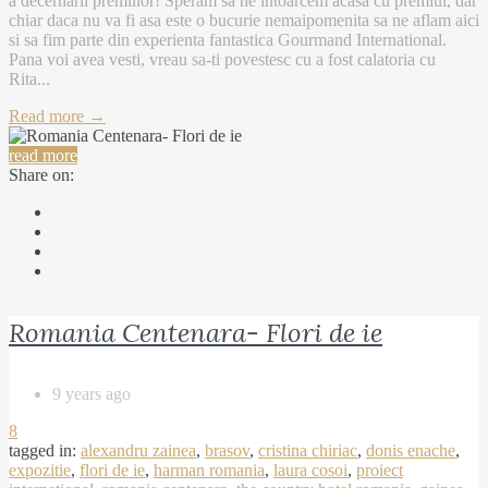
a decernarii premiilor! Speram sa ne intoarcem acasa cu premiul, dar
chiar daca nu va fi asa este o bucurie nemaipomenita sa ne aflam aici
si sa fim parte din experienta fantastica Gourmand International.
Pana voi avea vesti, vreau sa-ti povestesc cu a fost calatoria cu
Rita...
Read more →
read more
Share on:
Romania Centenara- Flori de ie
9 years ago
8
tagged in:
alexandru zainea
,
brasov
,
cristina chiriac
,
donis enache
,
expozitie
,
flori de ie
,
harman romania
,
laura cosoi
,
proiect