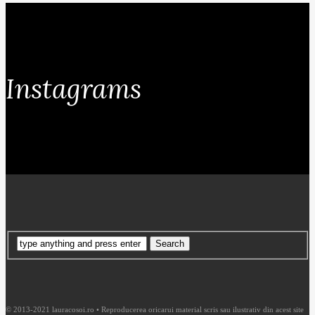
Instagrams
© 2013-2021 lauracosoi.ro • Reproducerea oricarui material scris sau ilustrativ din acest site