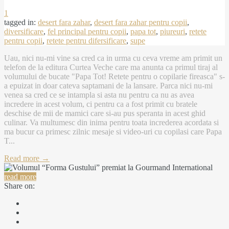
1
tagged in:
desert fara zahar
,
desert fara zahar pentru copii
,
diversificare
,
fel principal pentru copii
,
papa tot
,
piureuri
,
retete
pentru copii
,
retete pentru difersificare
,
supe
Uau, nici nu-mi vine sa cred ca in urma cu ceva vreme am primit un
telefon de la editura Curtea Veche care ma anunta ca primul tiraj al
volumului de bucate "Papa Tot! Retete pentru o copilarie fireasca" s-
a epuizat in doar cateva saptamani de la lansare. Parca nici nu-mi
venea sa cred ce se intampla si asta nu pentru ca nu as avea
incredere in acest volum, ci pentru ca a fost primit cu bratele
deschise de mii de mamici care si-au pus speranta in acest ghid
culinar. Va multumesc din inima pentru toata increderea acordata si
ma bucur ca primesc zilnic mesaje si video-uri cu copilasi care Papa
T...
Read more →
read more
Share on: