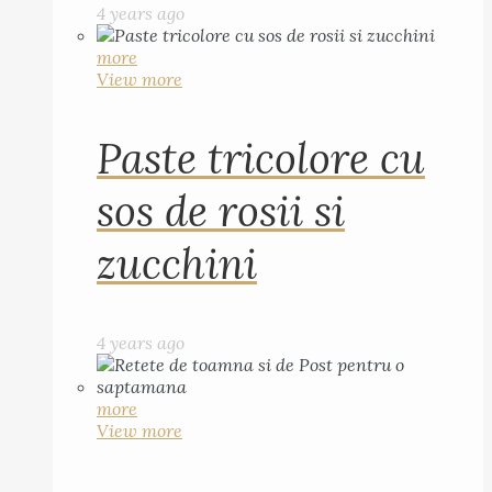
4 years ago
more
View more
Paste tricolore cu
sos de rosii si
zucchini
4 years ago
more
View more