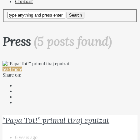
Contact
Press
(5 posts found)
read more
Share on:
“Papa Tot!” primul tiraj epuizat
6 years ago