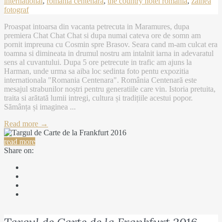
international
,
romania centenara
,
the country hotel romania
,
zainea
fotograf
Proaspat intoarsa din vacanta petrecuta in Maramures, dupa
premiera Chat Chat Chat si dupa numai cateva ore de somn am
pornit impreuna cu Cosmin spre Brasov. Seara cand m-am culcat era
toamna si dimineata in drumul nostru am intalnit iarna in adevaratul
sens al cuvantului. Dupa 5 ore petrecute in trafic am ajuns la
Harman, unde urma sa aiba loc sedinta foto pentu expozitia
internationala "Romania Centenara". România Centenară este
mesajul strabunilor noștri pentru generatiile care vin. Istoria pretuita,
traita si arătată lumii intregi, cultura și tradițiile acestui popor.
Sămânța și imaginea ...
Read more →
read more
Share on: