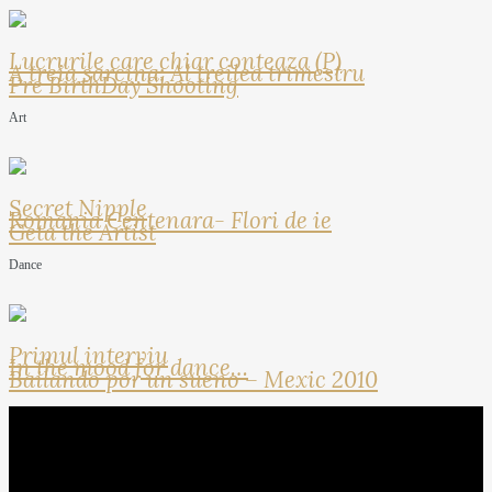
Lucrurile care chiar conteaza (P)
A treia sarcina: Al treilea trimestru
Pre BirthDay Shooting
Art
Secret Nipple
Romania Centenara- Flori de ie
Geta the Artist
Dance
Primul interviu
In the mood for dance…
Bailando por un sueno – Mexic 2010