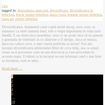
184
tagged in:
depozitarea mancarii
,
diversificare
,
diversificarea la
bebelusi
,
fructe pentru bebelusi
,
laura cosoi
,
legume pentru bebelusi
,
mancare pentru bebelusi
Diversificarea, momentul cand copiii nostri incep, usor, usor, sa
manance ca niste oameni mari, este o etapa importanta in viata unei
familii. E un drum inca neumblat, ceea ce ne poate face să ne punem
o gramada de intrebari: la ce alimente o fi alergic, daca se ineaca,
daca nu-i place ceva, e oare varsta potrivita sa incep? Noi am
inceput diversificarea alimentatiei Ritei de ceva timp, asa ca astazi
vreau sa-ti povestesc cum ne-am descurcat și cum procedam in
aceasta etapa. Evident ca la inceput ne-am informat cand e mai bine
sa incepem, cum se intro...
Read more →
1
2
3
4
5
…
18