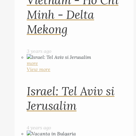
Vietnam - Ho Chi
Minh - Delta
Mekong
3 years ago
more
View more
Israel: Tel Aviv si
Jerusalim
4 years ago