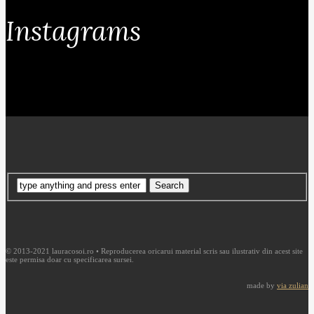
Instagrams
© 2013-2021 lauracosoi.ro • Reproducerea oricarui material scris sau ilustrativ din acest site
este permisa doar cu specificarea sursei.
made by
via zulian