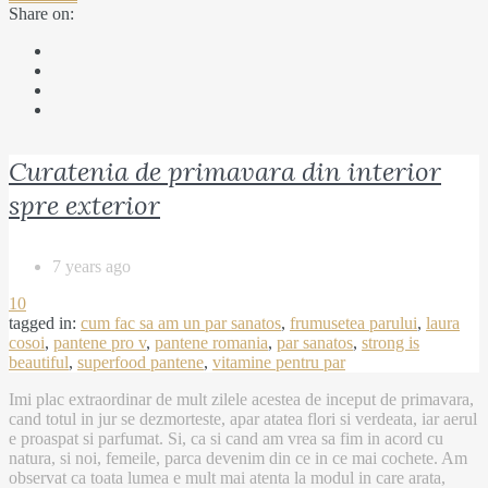
Share on:
Curatenia de primavara din interior
spre exterior
7 years ago
10
tagged in:
cum fac sa am un par sanatos
,
frumusetea parului
,
laura
cosoi
,
pantene pro v
,
pantene romania
,
par sanatos
,
strong is
beautiful
,
superfood pantene
,
vitamine pentru par
Imi plac extraordinar de mult zilele acestea de inceput de primavara,
cand totul in jur se dezmorteste, apar atatea flori si verdeata, iar aerul
e proaspat si parfumat. Si, ca si cand am vrea sa fim in acord cu
natura, si noi, femeile, parca devenim din ce in ce mai cochete. Am
observat ca toata lumea e mult mai atenta la modul in care arata,