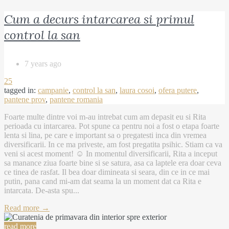
Cum a decurs intarcarea si primul
control la san
7 years ago
25
tagged in:
campanie
,
control la san
,
laura cosoi
,
ofera putere
,
pantene prov
,
pantene romania
Foarte multe dintre voi m-au intrebat cum am depasit eu si Rita
perioada cu intarcarea. Pot spune ca pentru noi a fost o etapa foarte
lenta si lina, pe care e important sa o pregatesti inca din vremea
diversificarii. In ce ma priveste, am fost pregatita psihic. Stiam ca va
veni si acest moment! ☺️ In momentul diversificarii, Rita a inceput
sa manance ziua foarte bine si se satura, asa ca laptele era doar ceva
ce tinea de rasfat. Il bea doar dimineata si seara, din ce in ce mai
putin, pana cand mi-am dat seama la un moment dat ca Rita e
intarcata. De-asta spu...
Read more →
read more