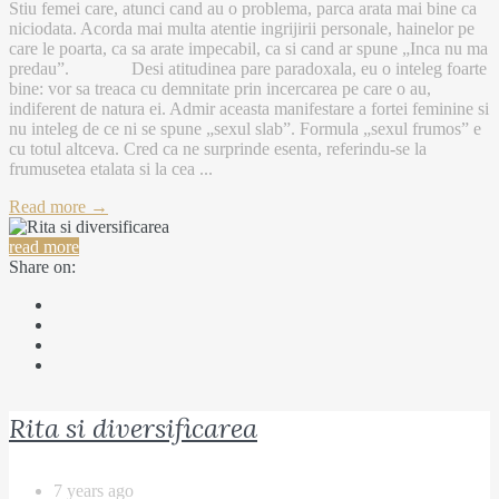
Stiu femei care, atunci cand au o problema, parca arata mai bine ca
niciodata. Acorda mai multa atentie ingrijirii personale, hainelor pe
care le poarta, ca sa arate impecabil, ca si cand ar spune „Inca nu ma
predau”. Desi atitudinea pare paradoxala, eu o inteleg foarte
bine: vor sa treaca cu demnitate prin incercarea pe care o au,
indiferent de natura ei. Admir aceasta manifestare a fortei feminine si
nu inteleg de ce ni se spune „sexul slab”. Formula „sexul frumos” e
cu totul altceva. Cred ca ne surprinde esenta, referindu-se la
frumusetea etalata si la cea ...
Read more →
read more
Share on:
Rita si diversificarea
7 years ago