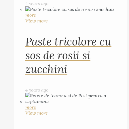
4 years ago
more
View more
Paste tricolore cu
sos de rosii si
zucchini
4 years ago
more
View more