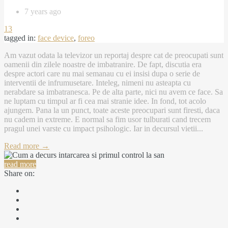
7 years ago
13
tagged in:
face device
,
foreo
Am vazut odata la televizor un reportaj despre cat de preocupati sunt
oamenii din zilele noastre de imbatranire. De fapt, discutia era
despre actori care nu mai semanau cu ei insisi dupa o serie de
interventii de infrumusetare. Inteleg, nimeni nu asteapta cu
nerabdare sa imbatranesca. Pe de alta parte, nici nu avem ce face. Sa
ne luptam cu timpul ar fi cea mai stranie idee. In fond, tot acolo
ajungem. Pana la un punct, toate aceste preocupari sunt firesti, daca
nu cadem in extreme. E normal sa fim usor tulburati cand trecem
pragul unei varste cu impact psihologic. Iar in decursul vietii...
Read more →
read more
Share on: