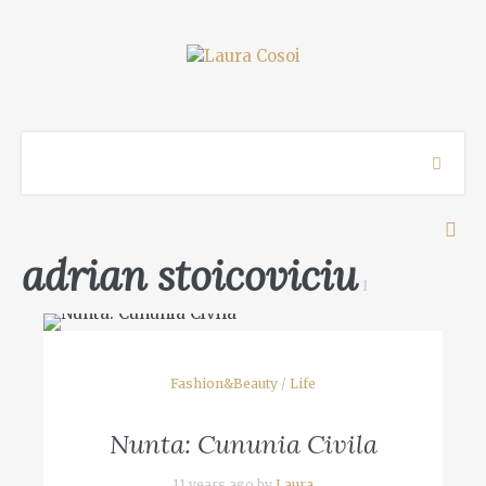
adrian stoicoviciu
1
Fashion&Beauty
/
Life
Nunta: Cununia Civila
11 years ago by
Laura