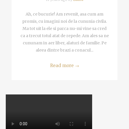
Ah, ce bucurie! Am revenit, asa cum am
promis, cu imagini noi de la cununia civila.
Ma tot uit la ele si parca nu-mi vine sa cred
ca a trecut totul atat de repede. Am ales sa ne
cununam in aer liber, alaturi de familie. Pe
aleea dintre brazi a conacul...
Read more
→