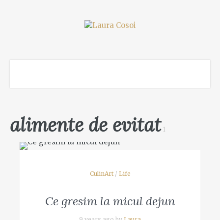
alimente de evitat
1
CulinArt
/
Life
Ce gresim la micul dejun
9 years ago by
Laura