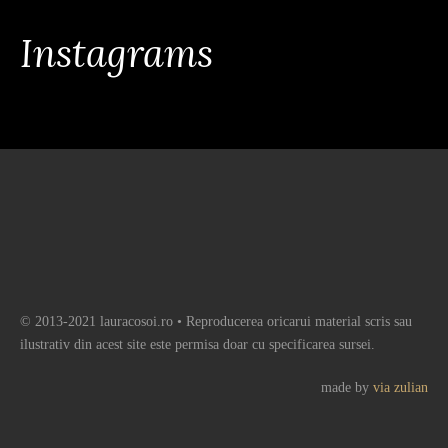
Instagrams
© 2013-2021 lauracosoi.ro • Reproducerea oricarui material scris sau
ilustrativ din acest site este permisa doar cu specificarea sursei.
made by
via zulian