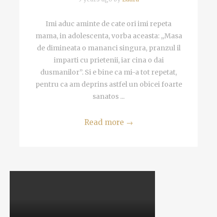
Imi aduc aminte de cate ori imi repeta
mama, in adolescenta, vorba aceasta: „Masa
de dimineata o mananci singura, pranzul il
imparti cu prietenii, iar cina o dai
dusmanilor”. Si e bine ca mi-a tot repetat,
pentru ca am deprins astfel un obicei foarte
sanatos ...
Read more
→