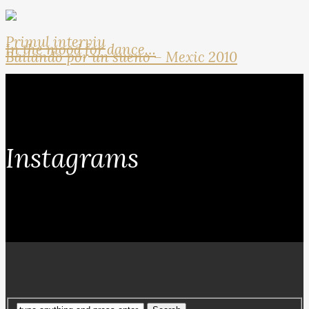
Primul interviu
In the mood for dance…
Bailando por un sueno – Mexic 2010
Instagrams