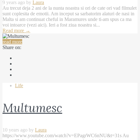
9 years ago by
Laura
Au trecut deja 2 ani de la nunta noastra si ori de cate ori vad filmulet
sunt coplesita de emotii. Am inceput sa sarbatorim alaturi de nasi in
Malta si am continuat cheful in Maramures unde ti-am spus ca ma
voi intoarce (vezi aici). Ieri a fost ziua noastra si...
Read more
→
read more
Share on:
Life
Multumesc
10 years ago by
Laura
https://www.youtube.com/watch?v=EPagrWC6nNU&t=31s Au