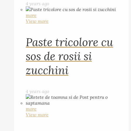
4 years ago
more
View more
Paste tricolore cu
sos de rosii si
zucchini
4 years ago
more
View more