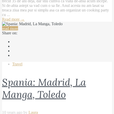
trecut 35 de ani deja, dar stiu cumva ca viata de-abia acum incepe.
Si de-abia astept sa vad cum o sa fie. Anul acesta nu am lasat sa
treaca ziua mea pur si simplu asa ca am organizat un cooking party
cu ...
Read more
→
read more
Share on:
Travel
Spania: Madrid, La
Manga, Toledo
10 years ago by
Laura