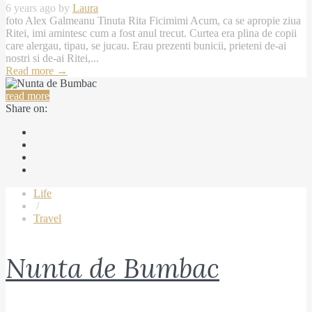
6 years ago by
Laura
foto Alex Galmeanu Tinuta Rita Ficimimi Acum, ca se apropie ziua
Ritei, imi amintesc cum a fost anul trecut. Curtea era plina de copii
care alergau, tipau, se jucau. Erau prezenti bunicii, prieteni de-ai
nostri si de-ai Ritei,...
Read more
→
read more
Share on:
Life
/
Travel
Nunta de Bumbac