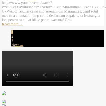
https://www.youtube.com/watch?
v=z550ct08WuI&index=12&list=PLktqR4nMunnu2OvxoKLYkOIb
GxWA3C Tocmai ce ne intorseseram din Maramures, cand sotul
meu m-a anuntat, in timp ce-mi desfaceam bagajele, sa le strang la
loc, pentru ca a luat bilete pentru vacanta! Ce...
Read more
→
1
2
3
Next →