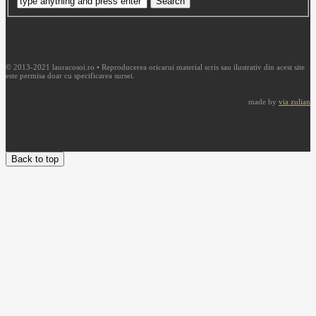
© 2013-2021 lauracosoi.ro • Reproducerea oricarui material scris sau ilustrativ din acest site
este permisa doar cu specificarea sursei.
made by
via zulian
Back to top