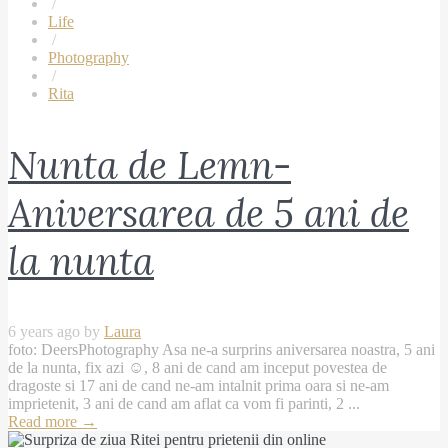
/
Life
/
Photography
/
Rita
Nunta de Lemn-
Aniversarea de 5 ani de
la nunta
6 years ago by
Laura
foto: DeersPhotography Asa ne-a surprins aniversarea noastra, 5 ani
de la nunta, fix azi ☺️, 8 ani de cand am inceput povestea de
dragoste si 17 ani de cand ne-am intalnit prima oara si ne-am
imprietenit, 3 ani de cand am aflat ca vom fi parinti, 2 ...
Read more
→