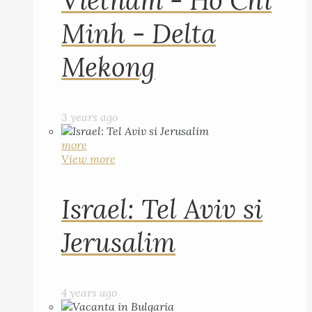
Vietnam - Ho Chi
Minh - Delta
Mekong
3 years ago
more
View more
Israel: Tel Aviv si
Jerusalim
4 years ago