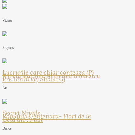
Videos
Projects
Lucrurile care chiar conteaza (P)
A treia sarcina: Al treilea trimestru
Pre BirthDay Shooting
Art
Secret Nipple
Romania Centenara- Flori de ie
Geta the Artist
Dance