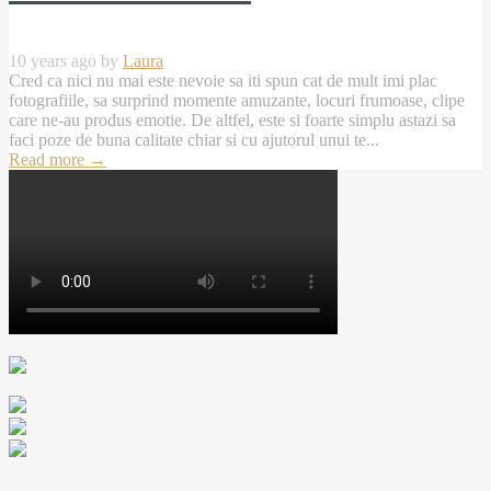
10 years ago by
Laura
Cred ca nici nu mai este nevoie sa iti spun cat de mult imi plac
fotografiile, sa surprind momente amuzante, locuri frumoase, clipe
care ne-au produs emotie. De altfel, este si foarte simplu astazi sa
faci poze de buna calitate chiar si cu ajutorul unui te...
Read more
→