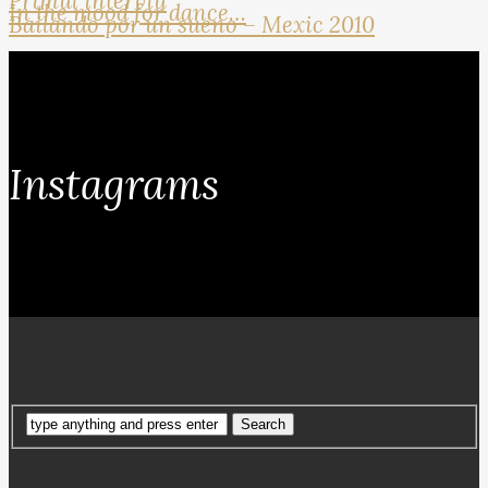
Primul interviu
In the mood for dance…
Bailando por un sueno – Mexic 2010
Instagrams