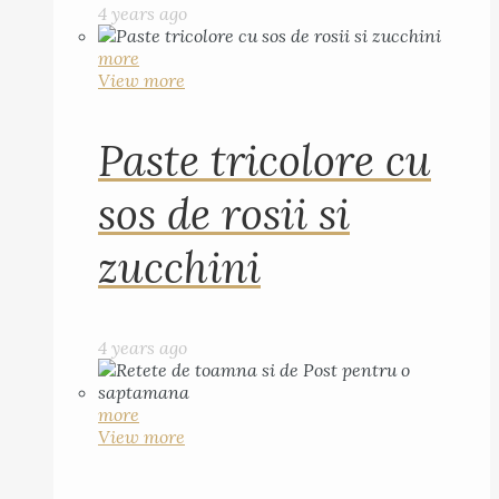
4 years ago
more
View more
Paste tricolore cu
sos de rosii si
zucchini
4 years ago
more
View more