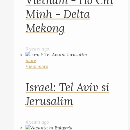
Vietnam - Ho Chi
Minh - Delta
Mekong
3 years ago
more
View more
Israel: Tel Aviv si
Jerusalim
4 years ago