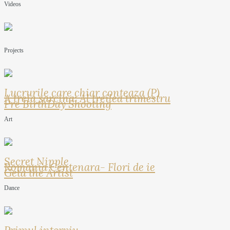
Videos
Projects
Lucrurile care chiar conteaza (P)
A treia sarcina: Al treilea trimestru
Pre BirthDay Shooting
Art
Secret Nipple
Romania Centenara- Flori de ie
Geta the Artist
Dance