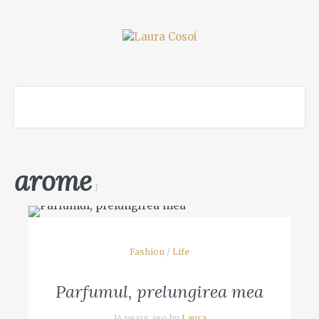
arome
1
Fashion
/
Life
Parfumul, prelungirea mea
14 years ago by
Laura