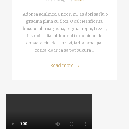
Ador sa adulmec. Uneori mi-as dori sa fiu o
gradina plina cu flori. O salcie inflorita,
busuiocul, magnolia, regina noptii, frezia,
iasomia, liliacul, lemnul trunchiului de
copac, cleiul de la brazi, iarba proaspat
cosita, doar ca sa pot bucura ...
Read more
→