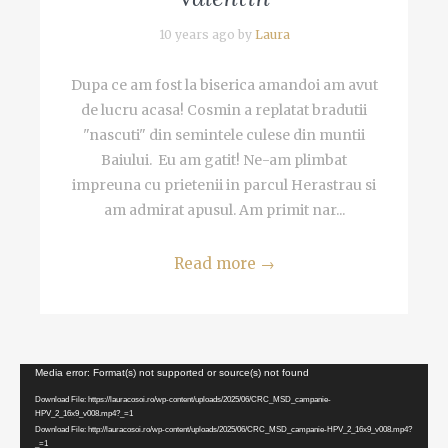
10 years ago by
Laura
Dupa ce am fost la biserica amandoi am avut
de lucru acasa! Cosmin a replatat bradutii
"nascuti" din semintele culese din muntii
Baiului. Eu am gatit! Ne-am plimbat
impreuna cu prietenii in parcul Herastrau si
am admirat apusul. Am primit nar...
Read more
→
Video
Media error: Format(s) not supported or source(s) not found
Player
Download File: https://lauracosoi.ro/wp-content/uploads/2025/06/CRC_MSD_campanie-
HPV_2_16x9_v008.mp4?_=1
Download File: http://lauracosoi.ro/wp-content/uploads/2025/06/CRC_MSD_campanie-HPV_2_16x9_v008.mp4?
_=1