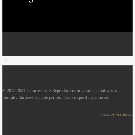
© 2013-2021 lauracosoi.ro • Reproducerea oricarui material scris sau
ilustrativ din acest site este permisa doar cu specificarea sursei.
made by
via zulian