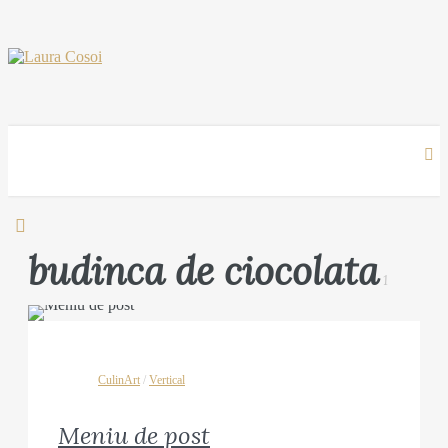
budinca de ciocolata
1
CulinArt
/
Vertical
Meniu de post