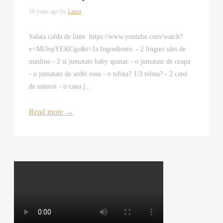
10 years ago by
Laura
Salata calda de linte https://www.youtube.com/watch?
v=Ml3opYEKCgo&t=1s Ingrediente: - 2 linguri ulei de
masline - 2 si jumatate baby spanac - o jumatate de ceapa
- o jumatate de ardei rosu - o telina? 1/3 telina? - 2 catei
de usturoi - o cana j...
Read more
→