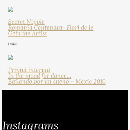
Secret Nipple
Romania Centenara- Flori de ie
Geta the Artist
Dance
Primul interviu
In the mood for dance…
Bailando por un sueno – Mexic 2010
Instagrams