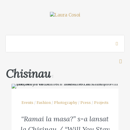
Chisinau
1
Events
/
Fashion
/
Photography
/
Press
/
Projects
“Ramai la masa?” s-a lansat
la Chisinau / “Will You Stay