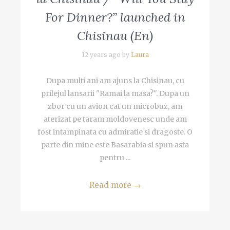
For Dinner?” launched in
Chisinau (En)
12 years ago by
Laura
Dupa multi ani am ajuns la Chisinau, cu
prilejul lansarii "Ramai la masa?". Dupa un
zbor cu un avion cat un microbuz, am
aterizat pe taram moldovenesc unde am
fost intampinata cu admiratie si dragoste. O
parte din mine este Basarabia si spun asta
pentru ...
Read more
→