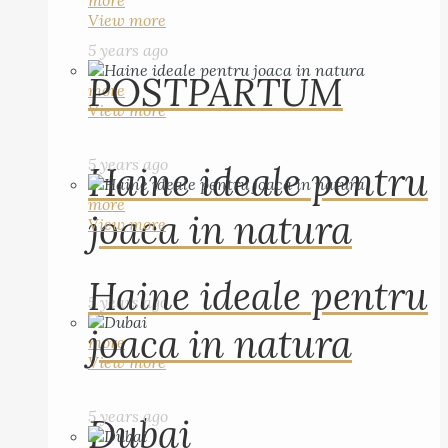
more
View more
5 years ago
POSTPARTUM
more
View more
5 years ago
Haine ideale pentru
more
joaca in natura
View more
Haine ideale pentru
5 years ago
joaca in natura
more
View more
5 years ago
Dubai