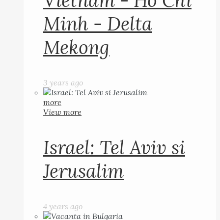
Vietnam - Ho Chi
Minh - Delta
Mekong
3 years ago
more
View more
Israel: Tel Aviv si
Jerusalim
4 years ago