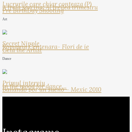
Lucrurile care chiar conteaza (P)
A treia sarcina: Al treilea trimestru
Pre BirthDay Shooting
Art
Secret Nipple
Romania Centenara- Flori de ie
Geta the Artist
Dance
Primul interviu
In the mood for dance…
Bailando por un sueno – Mexic 2010