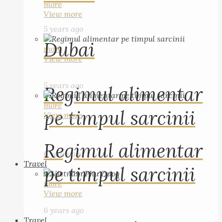
more
View more
5 years ago
Dubai
more
View more
5 years ago
Regimul alimentar
more
pe timpul sarcinii
View more
Regimul alimentar
6 years ago
Travel
pe timpul sarcinii
more
View more
6 years ago
Travel