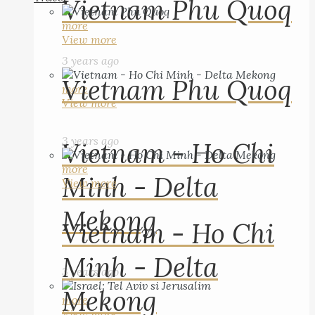
Vietnam Phu Quoq
more
View more
3 years ago
Vietnam Phu Quoq
more
View more
3 years ago
Vietnam - Ho Chi
more
Minh - Delta
View more
Mekong
Vietnam - Ho Chi
Minh - Delta
3 years ago
Mekong
more
View more