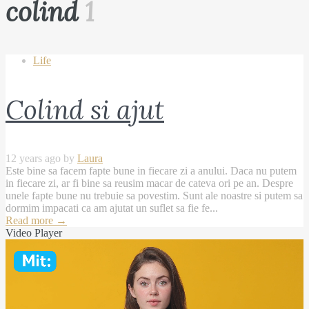
colind
1
Life
Colind si ajut
12 years ago by
Laura
Este bine sa facem fapte bune in fiecare zi a anului. Daca nu putem
in fiecare zi, ar fi bine sa reusim macar de cateva ori pe an. Despre
unele fapte bune nu trebuie sa povestim. Sunt ale noastre si putem sa
dormim impacati ca am ajutat un suflet sa fie fe...
Read more
→
Video Player