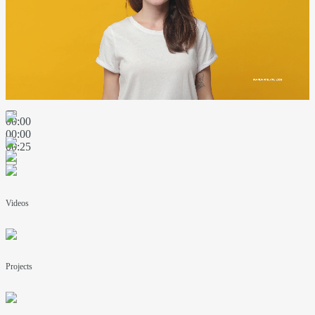
00:00
00:00
00:25
Videos
Projects