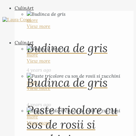
CulinArt
more
View more
CulinArt
Budinca de gris
more
View more
4 years ago
Budinca de gris
more
View more
4 years ago
Paste tricolore cu
more
sos de rosii si
View more