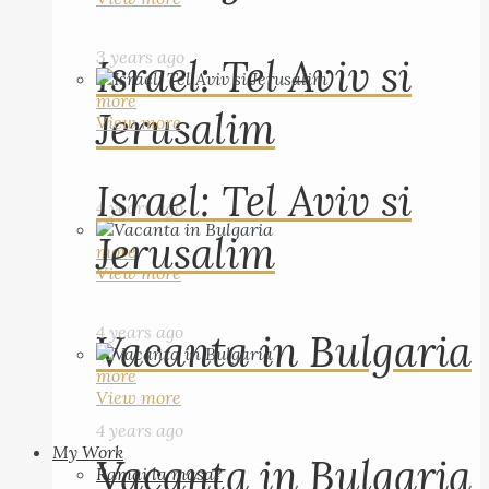
3 years ago
Israel: Tel Aviv si
more
Jerusalim
View more
Israel: Tel Aviv si
4 years ago
Jerusalim
more
View more
4 years ago
Vacanta in Bulgaria
more
View more
4 years ago
My Work
Vacanta in Bulgaria
Ramai la masa?