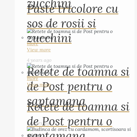
zucchini
Paste tricolore cu
sos de rosii si
4 years ago
zucchini
more
View more
4 years ago
Retete de toamna si
more
de Post pentru o
View more
saptamana
Retete de toamna si
de Post pentru o
5 years ago
saptamana