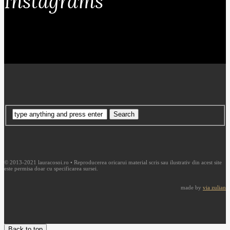
Instagrams
© 2013-2021 lauracosoi.ro • Reproducerea oricarui material scris sau ilustrativ din acest site
este permisa doar cu specificarea sursei.
made by
via zulian
Back to top