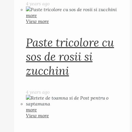
4 years ago
more
View more
Paste tricolore cu
sos de rosii si
zucchini
4 years ago
more
View more