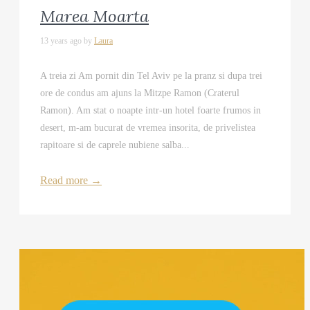
Marea Moarta
13 years ago by
Laura
A treia zi Am pornit din Tel Aviv pe la pranz si dupa trei
ore de condus am ajuns la Mitzpe Ramon (Craterul
Ramon). Am stat o noapte intr-un hotel foarte frumos in
desert, m-am bucurat de vremea insorita, de privelistea
rapitoare si de caprele nubiene salba...
Read more
→