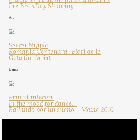
Pre BirthDay Shooting
Art
Secret Nipple
Romania Centenara- Flori de ie
Geta the Artist
Dance
Primul interviu
In the mood for dance…
Bailando por un sueno – Mexic 2010