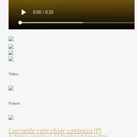
Videos
Projects
Lucrurile care chiar conteaza (P)
A treia sarcina: Al treilea trimestru