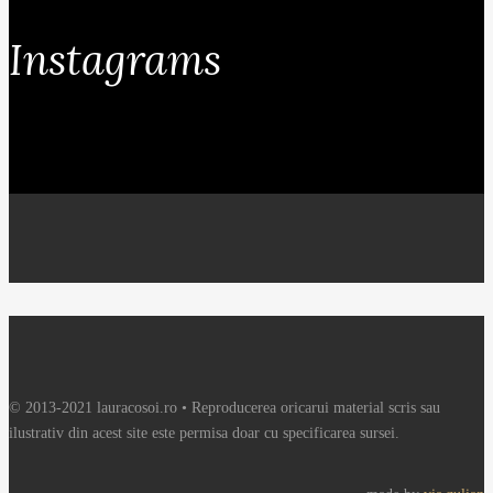
Instagrams
© 2013-2021 lauracosoi.ro • Reproducerea oricarui material scris sau
ilustrativ din acest site este permisa doar cu specificarea sursei.