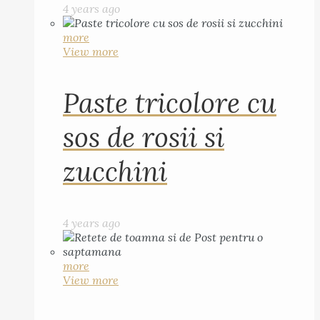
4 years ago
more
View more
Paste tricolore cu
sos de rosii si
zucchini
4 years ago
more
View more