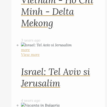
Vietnam - Ho Chi
Minh - Delta
Mekong
3 years ago
more
View more
Israel: Tel Aviv si
Jerusalim
4 years ago