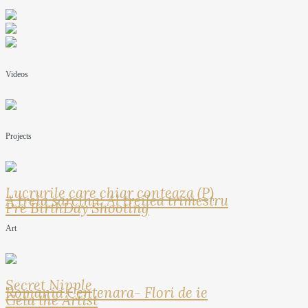
Videos
Projects
Lucrurile care chiar conteaza (P)
A treia sarcina: Al treilea trimestru
Pre BirthDay Shooting
Art
Secret Nipple
Romania Centenara- Flori de ie
Geta the Artist