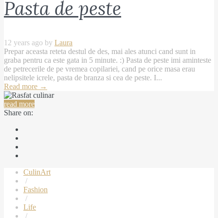
Pasta de peste
12 years ago by
Laura
Prepar aceasta reteta destul de des, mai ales atunci cand sunt in
graba pentru ca este gata in 5 minute. :) Pasta de peste imi aminteste
de petrecerile de pe vremea copilariei, cand pe orice masa erau
nelipsitele icrele, pasta de branza si cea de peste. I...
Read more
→
read more
Share on:
CulinArt
/
Fashion
/
Life
/