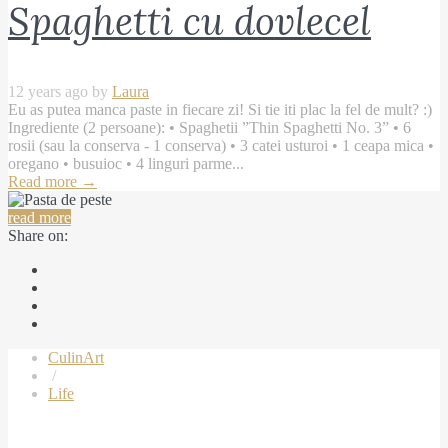
Spaghetti cu dovlecel
12 years ago by
Laura
Eu as putea manca paste in fiecare zi! Si tie iti plac la fel de mult? :)
Ingrediente (2 persoane): • Spaghetii ”Thin Spaghetti No. 3” • 6
rosii (sau la conserva - 1 conserva) • 3 catei usturoi • 1 ceapa mica •
oregano • busuioc • 4 linguri parme...
Read more
→
read more
Share on:
CulinArt
/
Life