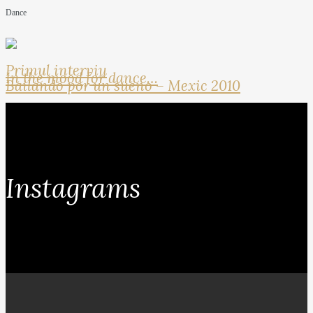
Dance
Primul interviu
In the mood for dance…
Bailando por un sueno – Mexic 2010
Instagrams