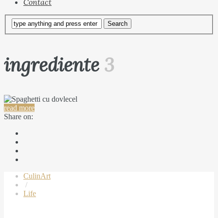
Contact
ingrediente
3
read more
Share on:
CulinArt
/
Life