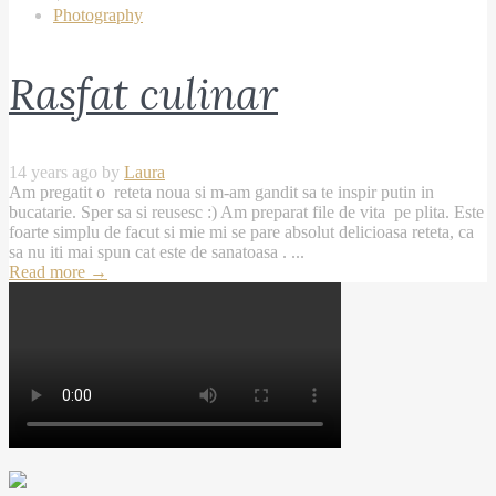
Photography
Rasfat culinar
14 years ago by
Laura
Am pregatit o reteta noua si m-am gandit sa te inspir putin in
bucatarie. Sper sa si reusesc :) Am preparat file de vita pe plita. Este
foarte simplu de facut si mie mi se pare absolut delicioasa reteta, ca
sa nu iti mai spun cat este de sanatoasa . ...
Read more
→