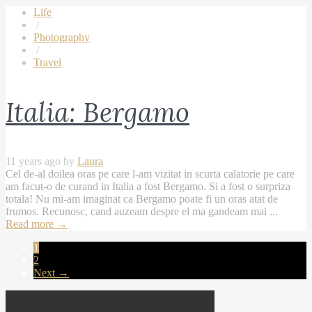
Life
/
Photography
/
Travel
Italia: Bergamo
11 years ago by
Laura
Cel de-al doilea oras pe care l-am vizitat in scurta calatorie pe care
am facut-o de curand in Italia a fost Bergamo. Si a fost o surpriza
totala! Nu mi-am imaginat ca Bergamo poate fi un oras atat de
frumos. Recunosc, cand auzeam despre el ma gandeam mai ...
Read more
→
1
2
Next →