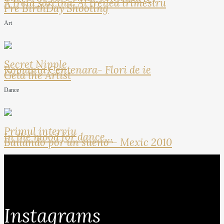
A treia sarcina: Al treilea trimestru
Pre BirthDay Shooting
Art
Secret Nipple
Romania Centenara- Flori de ie
Geta the Artist
Dance
Primul interviu
In the mood for dance…
Bailando por un sueno – Mexic 2010
Instagrams