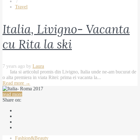
/
Travel
Italia, Livigno- Vacanta
cu Rita la ski
7 years ago by
Laura
Iata si articolul promis din Livigno, Italia unde ne-am bucurat de
o alta premiera in viata Ritei: prima ei vacanta la...
Read more
→
read more
Share on:
Fashion&Beauty