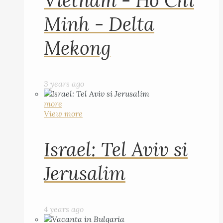
Vietnam - Ho Chi
Minh - Delta
Mekong
3 years ago
more
View more
Israel: Tel Aviv si
Jerusalim
4 years ago