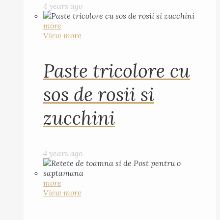
4 years ago
more
View more
Paste tricolore cu
sos de rosii si
zucchini
4 years ago
more
View more