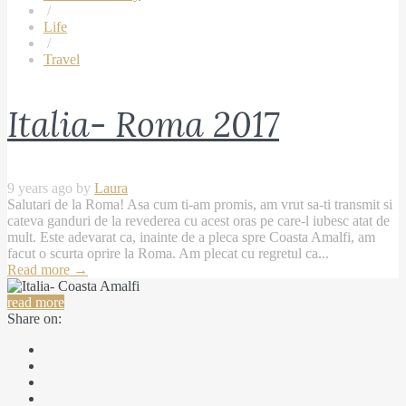
/
Life
/
Travel
Italia- Roma 2017
9 years ago by
Laura
Salutari de la Roma! Asa cum ti-am promis, am vrut sa-ti transmit si
cateva ganduri de la revederea cu acest oras pe care-l iubesc atat de
mult. Este adevarat ca, inainte de a pleca spre Coasta Amalfi, am
facut o scurta oprire la Roma. Am plecat cu regretul ca...
Read more
→
read more
Share on: