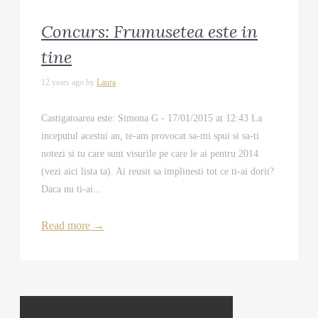
Concurs: Frumusetea este in
tine
12 years ago by
Laura
Castigatoarea este: Simona G - 17/01/2015 at 12:43 La
inceputul acestui an, te-am provocat sa-mi spui si sa-ti
notezi si tu care sunt visurile pe care le ai pentru 2014
(vezi aici lista ta). Ai reusit sa implinesti tot ce ti-ai dorit?
Daca nu ti-ai...
Read more
→