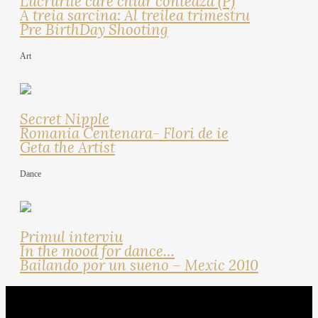
Lucrurile care chiar conteaza (P)
A treia sarcina: Al treilea trimestru
Pre BirthDay Shooting
Art
Secret Nipple
Romania Centenara- Flori de ie
Geta the Artist
Dance
Primul interviu
In the mood for dance…
Bailando por un sueno – Mexic 2010