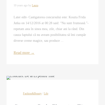
10 years ago by
Laura
Later edit- Castigatorea concursului este: Koszta Frida
Jutka on 14/12/2016 at 00:28 said: “Nu sunt frumoasă.”-
repetam asta în sinea mea, zile, chiar ani la rând. Din
cauza faptului că nu aveam posibilitatea să îmi cumpăr
diverse creme magice, sau produce ...
Read more
→
Fashion&Beauty
/
Life