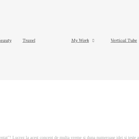
Vertical Tube
Contact
ork
u
eauty
Travel
My Work
Vertical Tube
o
ng
ventat"! Lucrez la acest concept de multa vreme si dupa numeroase idei si teste a