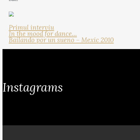
Primul interviu
In the mood for dance…
Bailando por un sueno – Mexic 2010
Instagrams