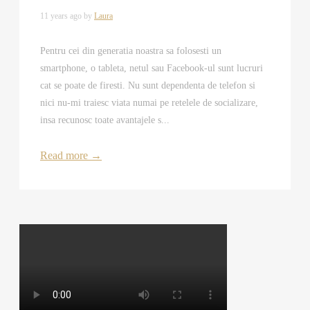
11 years ago by
Laura
Pentru cei din generatia noastra sa folosesti un
smartphone, o tableta, netul sau Facebook-ul sunt lucruri
cat se poate de firesti. Nu sunt dependenta de telefon si
nici nu-mi traiesc viata numai pe retelele de socializare,
insa recunosc toate avantajele s...
Read more
→