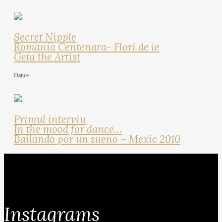
Secret Nipple
Romania Centenara- Flori de ie
Geta the Artist
Dance
Primul interviu
In the mood for dance…
Bailando por un sueno – Mexic 2010
Instagrams