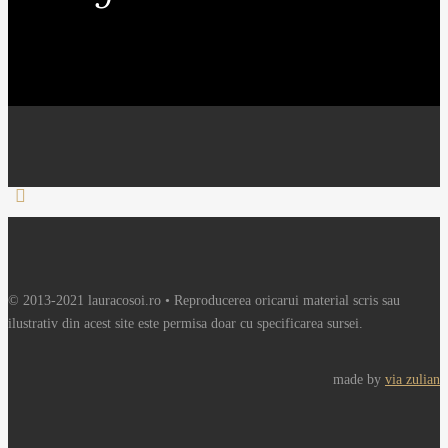
© 2013-2021 lauracosoi.ro • Reproducerea oricarui material scris sau
ilustrativ din acest site este permisa doar cu specificarea sursei.
made by
via zulian