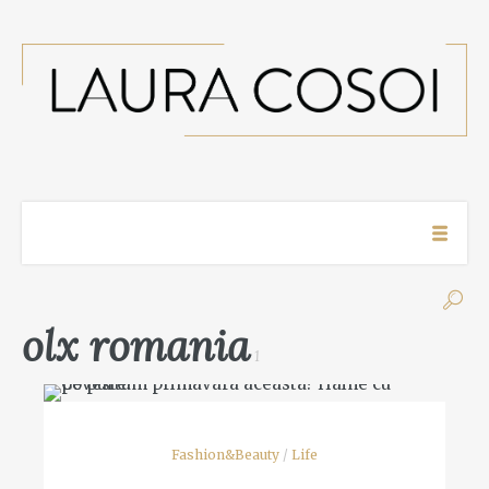
olx romania
1
Fashion&Beauty
/
Life