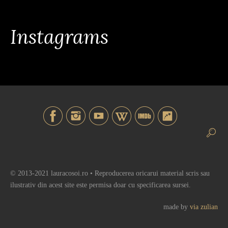
Instagrams
© 2013-2021 lauracosoi.ro • Reproducerea oricarui material scris sau
ilustrativ din acest site este permisa doar cu specificarea sursei.
made by
via zulian