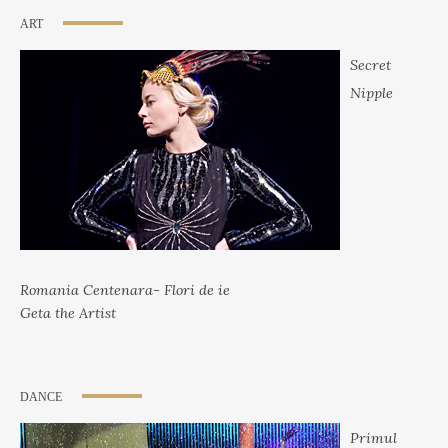
ART
Secret
Nipple
Romania Centenara- Flori de ie
Geta the Artist
DANCE
Primul