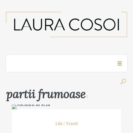
partii frumoase
1
Life
/
Travel