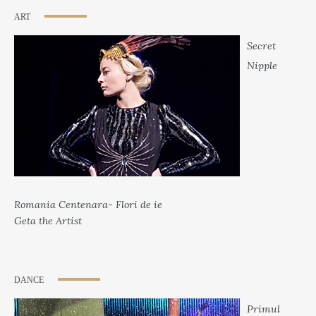
ART
Secret
Nipple
Romania Centenara- Flori de ie
Geta the Artist
DANCE
Primul