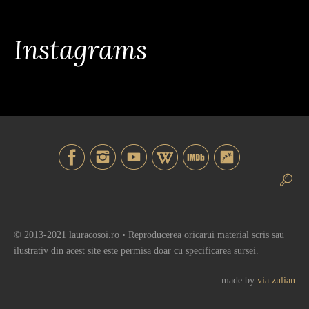
Instagrams
© 2013-2021 lauracosoi.ro • Reproducerea oricarui material scris sau
ilustrativ din acest site este permisa doar cu specificarea sursei.
made by
via zulian