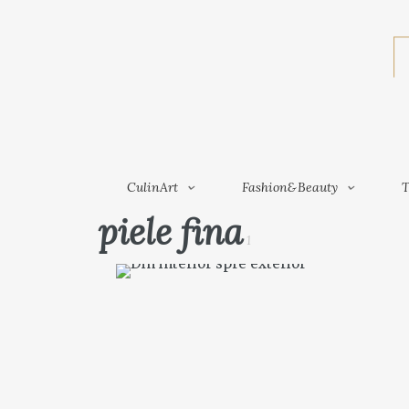
CulinArt
Fashion&Beauty
CulinArt
Fashion&Beauty
T
piele fina
1