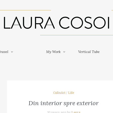
Travel
My Work
Vertical Tube
ravel
My Work
Vertical Tube
CulinArt
/
Life
Din interior spre exterior
10 years ago by
Laura