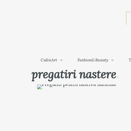
CulinArt
Fashion&Beauty
CulinArt
Fashion&Beauty
T
pregatiri nastere
1