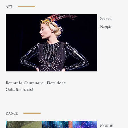
ART
Secret
Nipple
Romania Centenara- Flori de ie
Geta the Artist
DANCE
Primul