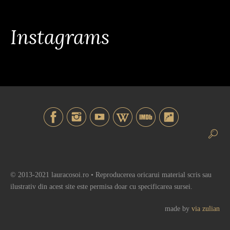
Instagrams
© 2013-2021 lauracosoi.ro • Reproducerea oricarui material scris sau
ilustrativ din acest site este permisa doar cu specificarea sursei.
made by
via zulian