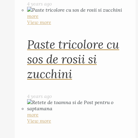
4 years ago
more
View more
Paste tricolore cu
sos de rosii si
zucchini
4 years ago
more
View more