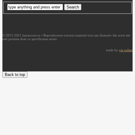
© 2013-2021 lauracosoi.ro • Reproducerea oricarui material scris sau ilustrativ din acest site
este permisa doar cu specificarea sursei.
made by
via zulian
Back to top