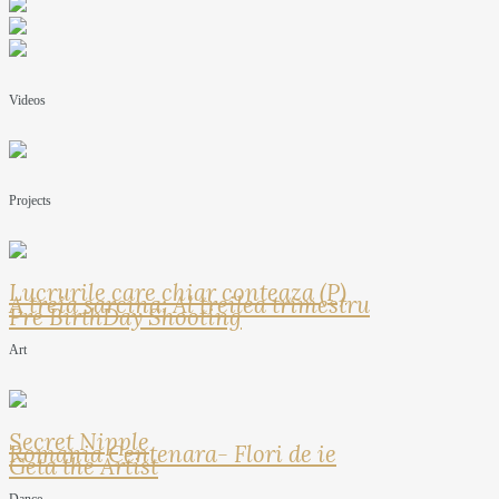
Videos
Projects
Lucrurile care chiar conteaza (P)
A treia sarcina: Al treilea trimestru
Pre BirthDay Shooting
Art
Secret Nipple
Romania Centenara- Flori de ie
Geta the Artist