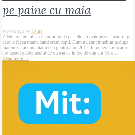
pe paine cu maia
9 years ago by
Laura
Zilele trecute mi s-a facut pofta de pastaile cu maioneza si usturoi pe
care le facea mama cand eram copil. Cum nu sunt innebunita dupa
maioneza, am adaptat reteta pentru anul 2017. In general avocado
are gustul galbenusului de ou asa ca in loc de oua am folos...
Read more
→