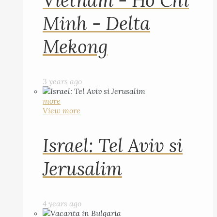
Vietnam - Ho Chi
Minh - Delta
Mekong
3 years ago
more
View more
Israel: Tel Aviv si
Jerusalim
4 years ago