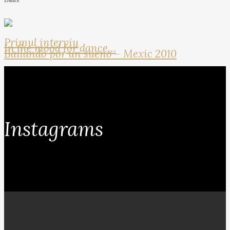
Dance
Primul interviu
In the mood for dance…
Bailando por un sueno – Mexic 2010
Instagrams