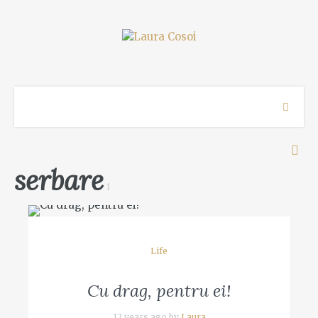
serbare
1
Life
Cu drag, pentru ei!
12 years ago by
Laura