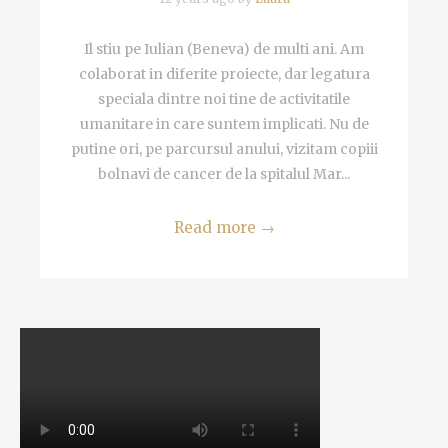
Il stiu pe Iulian (Beneva) de multi ani. Am
colaborat in diferite proiecte, dar legatura
speciala dintre noi tine de activitatile
umanitare in care suntem implicati. Nu de
putine ori, pe parcursul anului, vizitam copiii
bolnavi de cancer de la spitalul Mar...
Read more
→