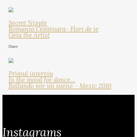
Secret Nipple
Romania Centenara- Flori de ie
Geta the Artist
Dance
Primul interviu
In the mood for dance…
Bailando por un sueno – Mexic 2010
Instagrams