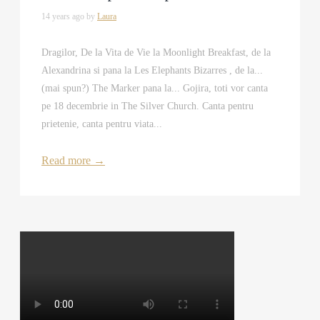
14 years ago by
Laura
Dragilor, De la Vita de Vie la Moonlight Breakfast, de la
Alexandrina si pana la Les Elephants Bizarres , de la...
(mai spun?) The Marker pana la... Gojira, toti vor canta
pe 18 decembrie in The Silver Church. Canta pentru
prietenie, canta pentru viata...
Read more
→