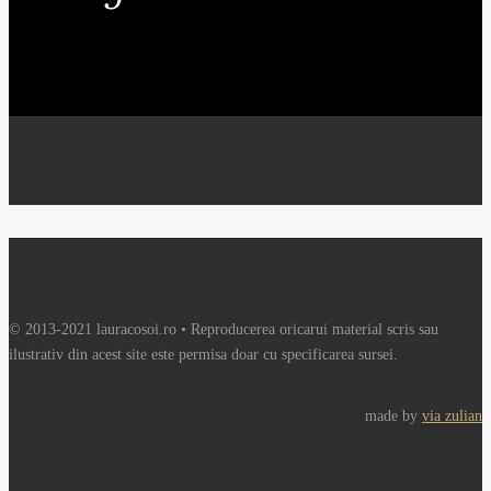
© 2013-2021 lauracosoi.ro • Reproducerea oricarui material scris sau
ilustrativ din acest site este permisa doar cu specificarea sursei.
made by
via zulian