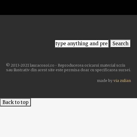
© 2013-2021 lauracosoi.ro • Reproducerea oricarui material scris
sau ilustrativ din acest site este permisa doar cu specificarea sursei.
made by
via zulian
Back to top