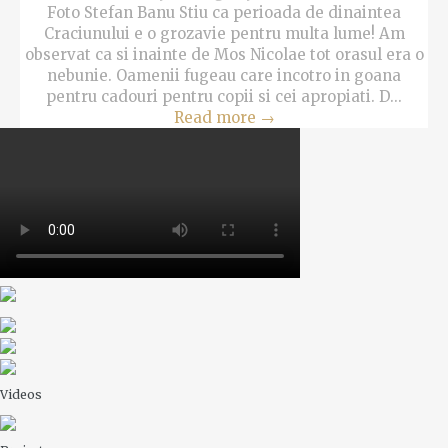
Foto Stefan Banu Stiu ca perioada de dinaintea
Craciunului e o grozavie pentru multa lume! Am
observat ca si inainte de Mos Nicolae tot orasul era o
nebunie. Oamenii fugeau care incotro in goana
pentru cadouri pentru copii si cei apropiati. D...
Read more
→
Videos