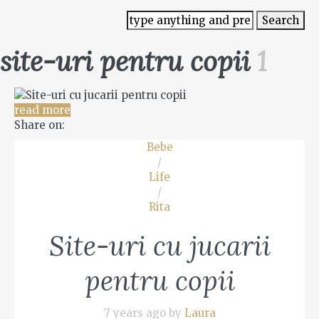
site-uri pentru copii
1
read more
Share on:
Bebe
/
Life
/
Rita
Site-uri cu jucarii
pentru copii
7 years ago by
Laura