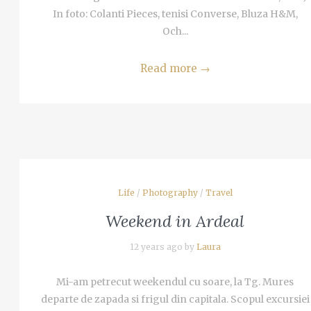
MORE
In foto: Colanti Pieces, tenisi Converse, Bluza H&M,
 Tel
Och...
i
Read more
→
alim
MORE
ta in
Life
/
Photography
/
Travel
ria
Weekend in Ardeal
12 years ago by
Laura
Mi-am petrecut weekendul cu soare, la Tg. Mures
departe de zapada si frigul din capitala. Scopul excursiei