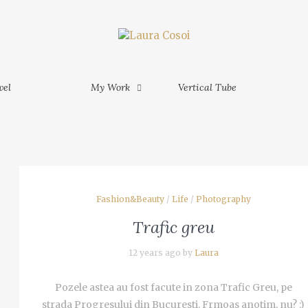
My Work
Vertical Tube
Contact
MORE
M
am Phu
vel
My Work
Vertical Tube
MORE
am - Ho
Fashion&Beauty
/
Life
/
Photography
inh -
Trafic greu
 Mekong
12 years ago by
Laura
Pozele astea au fost facute in zona Trafic Greu, pe
strada Progresului din Bucuresti. Frmoas anotim, nu? :)