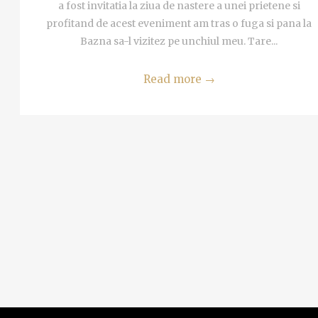
a fost invitatia la ziua de nastere a unei prietene si
profitand de acest eveniment am tras o fuga si pana la
Bazna sa-l vizitez pe unchiul meu. Tare...
Read more
→