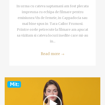
In urma cu cateva saptamani am fost plecata
impreuna cu echipa de filmare pentru
emisiunea Vis de femeie, in Cappadocia sau
mai bine spus in Tara Cailor Frumosi.
Printre orele petrecute la filmare am apucat
sa vizitam si cateva locuri inedite care mi-au
in...
Read more
→
Video
Player