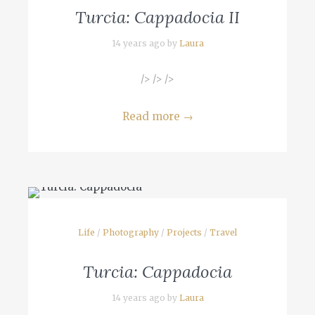
Turcia: Cappadocia II
14 years ago by
Laura
/> /> />
Read more
→
Life
/
Photography
/
Projects
/
Travel
Turcia: Cappadocia
14 years ago by
Laura