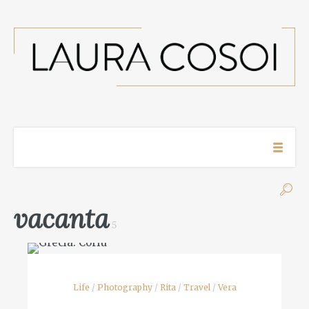
vacanta
5
Life
/
Photography
/
Rita
/
Travel
/
Vera