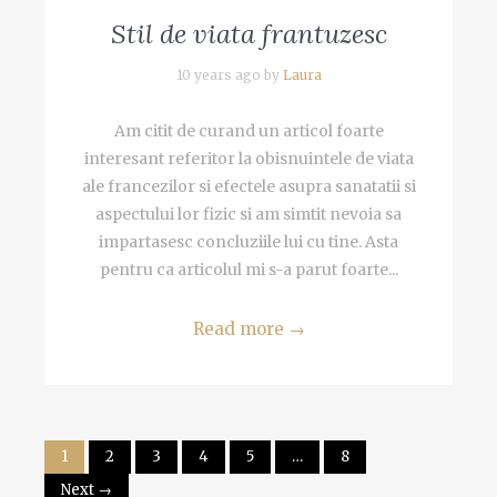
Stil de viata frantuzesc
10 years ago by
Laura
Am citit de curand un articol foarte
interesant referitor la obisnuintele de viata
ale francezilor si efectele asupra sanatatii si
aspectului lor fizic si am simtit nevoia sa
impartasesc concluziile lui cu tine. Asta
pentru ca articolul mi s-a parut foarte...
Read more
→
1
2
3
4
5
…
8
Next →