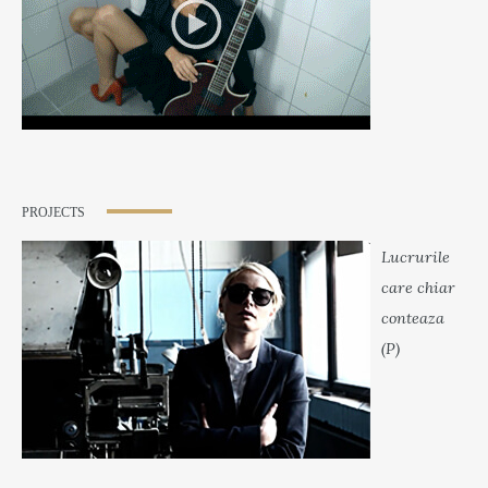
PROJECTS
Lucrurile
care chiar
conteaza
(P)