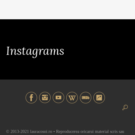
Instagrams
© 2013-2021 lauracosoi.ro • Reproducerea oricarui material scris sau