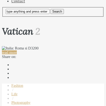
Contact
Vatican
2
read more
Share on:
Fashion
/
Life
/
Photography