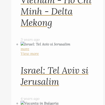
Vietnam - Ho Chi
Minh - Delta
Mekong
3 years ago
more
View more
Israel: Tel Aviv si
Jerusalim
4 years ago