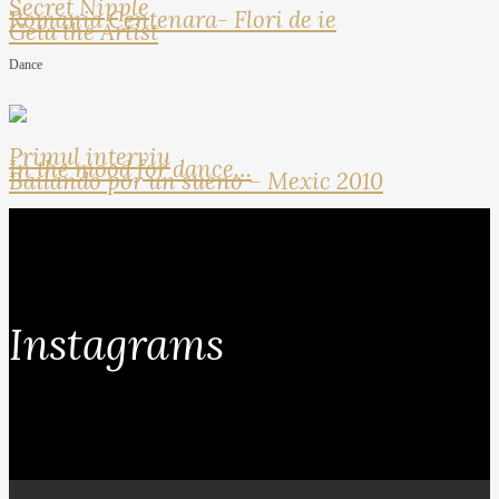
Secret Nipple
Romania Centenara- Flori de ie
Geta the Artist
Dance
Primul interviu
In the mood for dance…
Bailando por un sueno – Mexic 2010
Instagrams