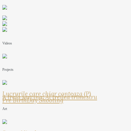
Videos
Projects
Lucrurile care chiar conteaza (P)
A treia sarcina: Al treilea trimestru
Pre BirthDay Shooting
Art