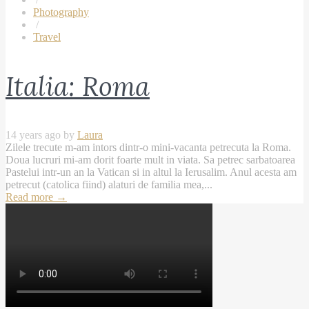
Photography
/
Travel
Italia: Roma
14 years ago by
Laura
Zilele trecute m-am intors dintr-o mini-vacanta petrecuta la Roma.
Doua lucruri mi-am dorit foarte mult in viata. Sa petrec sarbatoarea
Pastelui intr-un an la Vatican si in altul la Ierusalim. Anul acesta am
petrecut (catolica fiind) alaturi de familia mea,...
Read more
→