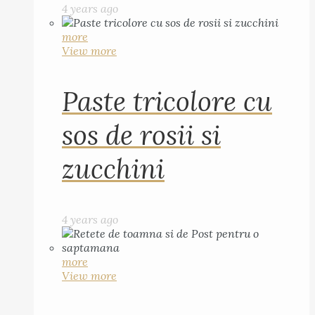
4 years ago
more
View more
Paste tricolore cu
sos de rosii si
zucchini
4 years ago
more
View more