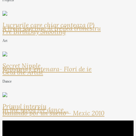
Projects
Lucrurile care chiar conteaza (P)
A treia sarcina: Al treilea trimestru
Pre BirthDay Shooting
Art
Secret Nipple
Romania Centenara- Flori de ie
Geta the Artist
Dance
Primul interviu
In the mood for dance…
Bailando por un sueno – Mexic 2010