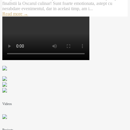
finalistii la Oscarul culinar! Sunt foarte emotionata, astept cu
nerabdare evenimentul, dar in acelasi timp, am i...
Read more
→
Videos