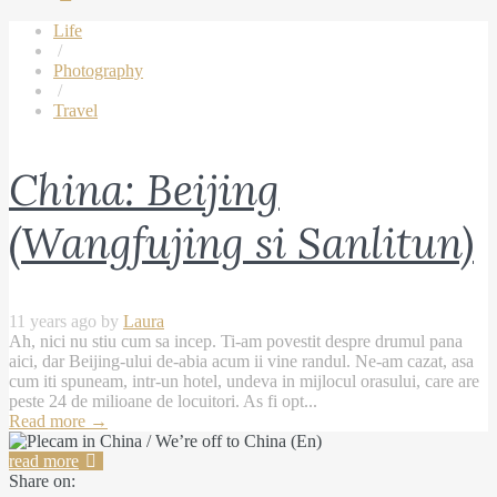
Life
/
Photography
/
Travel
China: Beijing
(Wangfujing si Sanlitun)
11 years ago by
Laura
Ah, nici nu stiu cum sa incep. Ti-am povestit despre drumul pana
aici, dar Beijing-ului de-abia acum ii vine randul. Ne-am cazat, asa
cum iti spuneam, intr-un hotel, undeva in mijlocul orasului, care are
peste 24 de milioane de locuitori. As fi opt...
Read more
→
read more
Share on: