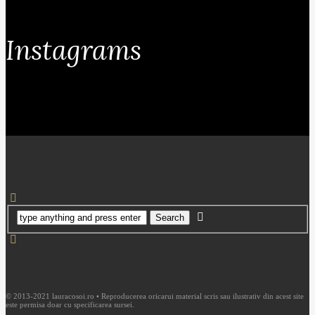
Instagrams
© 2013-2021 lauracosoi.ro • Reproducerea oricarui material scris sau ilustrativ din acest site
este permisa doar cu specificarea sursei.