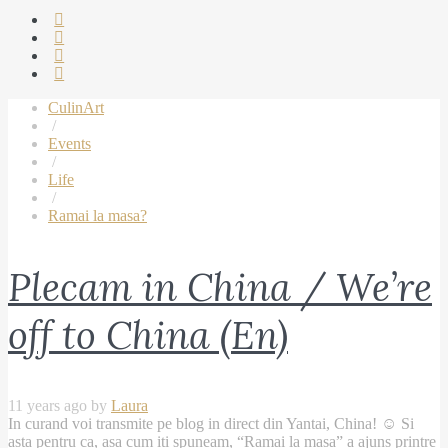
CulinArt
/
Events
/
Life
/
Ramai la masa?
Plecam in China / We’re
off to China (En)
11 years ago by
Laura
In curand voi transmite pe blog in direct din Yantai, China! ☺ Si
asta pentru ca, asa cum iti spuneam, “Ramai la masa” a ajuns printre