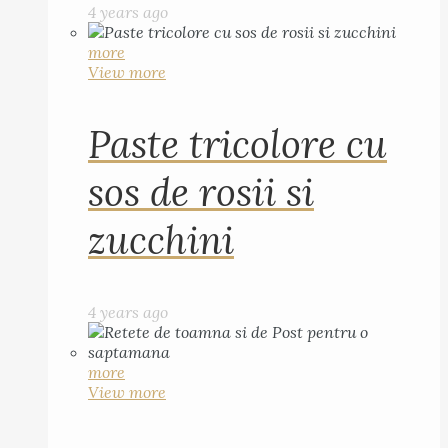
4 years ago
more
View more
Paste tricolore cu
sos de rosii si
zucchini
4 years ago
more
View more