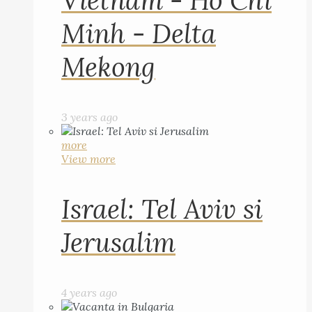
Vietnam - Ho Chi
Minh - Delta
Mekong
3 years ago
more
View more
Israel: Tel Aviv si
Jerusalim
4 years ago