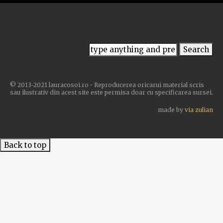
© 2013-2021 lauracosoi.ro • Reproducerea oricarui material scris
sau ilustrativ din acest site este permisa doar cu specificarea sursei.
made by
via zulian
Back to top