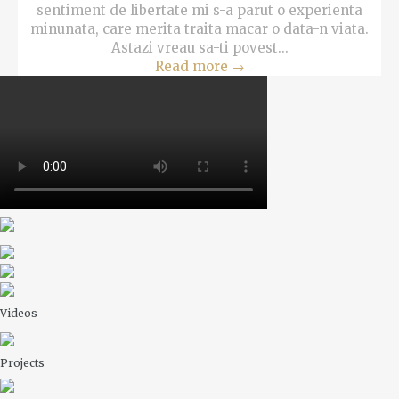
sentiment de libertate mi s-a parut o experienta
minunata, care merita traita macar o data-n viata.
Astazi vreau sa-ti povest...
Read more
→
Videos
Projects