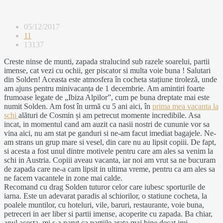
05/12/2017
11
13137
Creste ninse de munti, zapada stralucind sub razele soarelui, partii
imense, cat vezi cu ochii, ger piscator si multa voie buna ! Salutari
din Solden! Aceasta este atmosfera în cocheta stațiune tiroleză, unde
am ajuns pentru minivacanța de 1 decembrie. Am amintiri foarte
frumoase legate de „Ibiza Alpilor”, cum pe buna dreptate mai este
numit Solden. Am fost în urmă cu 5 ani aici, în
prima mea vacanta la
schi
alături de Cosmin și am petrecut momente incredibile. Asa
incat, in momentul cand am auzit ca nasii nostri de cununie vor sa
vina aici, nu am stat pe ganduri si ne-am facut imediat bagajele. Ne-
am strans un grup mare si vesel, din care nu au lipsit copiii. De fapt,
si acesta a fost unul dintre motivele pentru care am ales sa venim la
schi in Austria. Copiii aveau vacanta, iar noi am vrut sa ne bucuram
de zapada care ne-a cam lipsit in ultima vreme, pentru ca am ales sa
ne facem vacantele in zone mai calde.
Recomand cu drag Solden tuturor celor care iubesc sporturile de
iarna. Este un adevarat paradis al schiorilor, o statiune cocheta, la
poalele muntilor, cu hoteluri, vile, baruri, restaurante, voie buna,
petreceri in aer liber si partii imense, acoperite cu zapada. Ba chiar,
anul acesta, mi s-a parut ca partiile arata mai bine decat imi