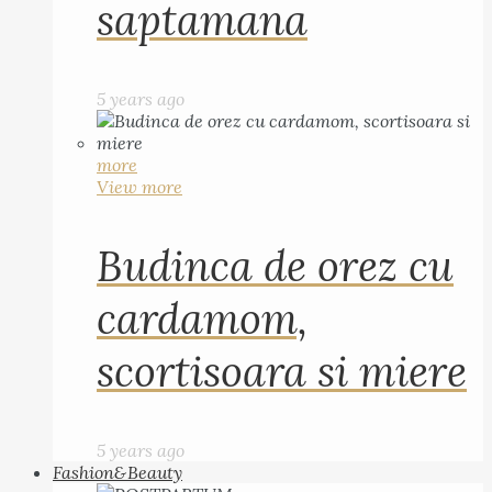
saptamana
5 years ago
more
View more
Budinca de orez cu
cardamom,
scortisoara si miere
5 years ago
Fashion&Beauty