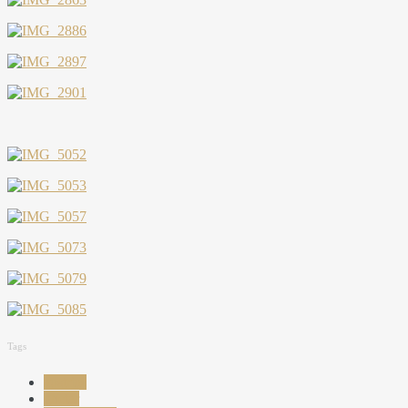
Tags
austrias
ghetar