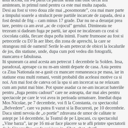
aminteam, in primul rand pentru ca este mai multa zapada.
Desi au fost si vreo doua zile mai „posomorate”, cea mai mare parte
a timpului soarele a stralucit peste partiile incarcate de zapada, desi a
fost destul de frig – cam minus 17 grade. Dar nu ne-a deranjat prea
tare, pentru ca am avut „ac de cojocul” gerului. Dimineata ne
trezeam si dadeam fuga pe partii, iar apoi ne incalzeam cu ceai si
ciocolata calda, fiecare dupa pofta inimii. Foarte frumoase au fost si
petrecerile cu DJ în aer liber, din zona de apreschi, la care se
strangeau mii de oameni! Serile le-am petrecut de obicei la localurile
de jos, din statiune, unde, dupa cum poti vedea din fotografii,
mancarea e fabuloasa.
Iti spuneam ca anul acesta am petrecut 1 decembrie la Solden. Insa,
paradoxal, aproape ca nu m-am simtit departe de casa. Asta pentru
ca Ziua Nationala ne-a gasit cu mancare romaneasca pe masa, iar in
statiune erau multi romani, veniti probabil din aceleasi motive ca si
noi. Am mai fost de cateva ori la spa si am incercat sa ne relaxam
cum am putut mai bine. Pot spune asadar ca ne-am incarcat bateriile
pentru „fuga pentru cadouri” care ne asteapta, dar mai ales pentru
spectacole pe care le voi avea in perioada urmatoare. Imediat dupa
Mos Nicolae, pe 7 decembrie, voi fi la Constanta, cu spectacolul
„Belvedere”, care va putea fi vazut si la Bucuresti, pe 10 decembrie.
Daca simti nevoia de „o portie” zdravana de umor de calitate te
astept pe 14 decembrie, la Teatrul de pe Lipscani, cu spectacolul
„Vine barza”, iar pe 16 mi-ar face placere sa te afli printre spectatorii