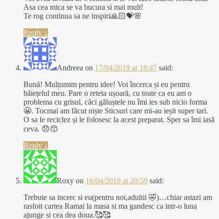
Asa cea mica se va bucura si mai mult!
Te rog continua sa ne inspiri🙏🏻💝🌸
Reply
↓
Andreea
on
17/04/2019 at 18:47
said:
Bună! Mulțumim pentru idee! Voi încerca și eu pentru
băiețelul meu. Pare o reteta ușoară, cu toate ca eu am o
problema cu grisul, căci găluștele nu îmi ies sub nicio forma
😬. Tocmai am făcut niște Sticsuri care mi-au ieșit super tari.
O sa le reciclez și le folosesc la acest preparat. Sper sa îmi iasă
ceva. 😞😙
Reply
↓
Roxy
on
16/04/2019 at 20:59
said:
Trebuie sa incerc si eu(pentru noi,adultii 🤣)…chiar astazi am
rasfoit cartea Ramai la masa si ma gandesc ca intr-o luna
ajunge si cea dea doua.🥰🥰