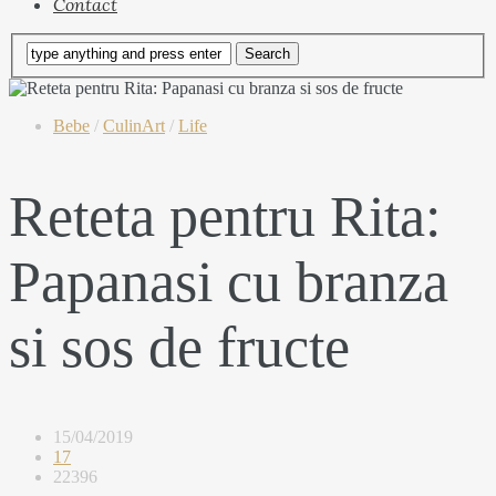
Contact
Bebe
/
CulinArt
/
Life
Reteta pentru Rita:
Papanasi cu branza
si sos de fructe
15/04/2019
17
22396