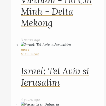
Vietnam - Ho Chi
Minh - Delta
Mekong
3 years ago
more
View more
Israel: Tel Aviv si
Jerusalim
4 years ago