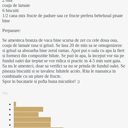
2 oua
coaja de lamaie
6 biscuiti
1/2 cana mix fructe de padure sau ce fructe prefera bebelusul pisate
bine
Preparare:
Se amesteca branza de vaca bine scursa de zer cu cele doua oua,
coaja de lamaie rasa si grisul. Se lasa 20 de min sa se omogenizeze
si grisul sa absoarba bine zerul ramas. Apoi pui o oala cu apa la fiert
si formezi din compozitie bilute. Se pun in apa, la inceput vor sta pe
fundul oalei dar treptat se vor ridica si practic in 4-5 min sunt gata.
Sa nu le amesteci, doar sa verifici sa nu se prinda de fundul oalei. Se
piseaza biscuitii si se tavalesc bilutele acolo. Rita le mananca in
combinatie cu un piure de fructe.
Spor in bucatarie si pofta buna micutilor! :)
Tags
d
desert fara zahar
desert sanatos
dulce pentru bebelus
esert pentru bebelusi