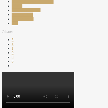
esret pentru copii fara zahar
gustare
papanasi cu branza
papanasi fierti
reteta sanatosa
Rita
7
shares
5
1
1
0
0
0