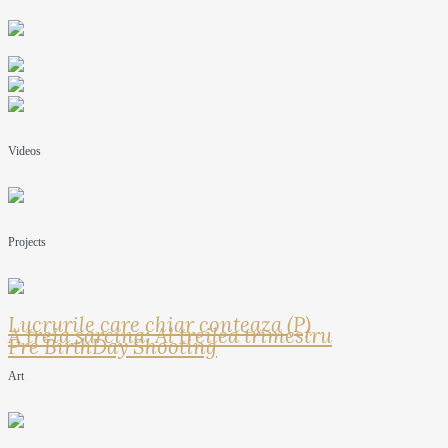
Videos
Projects
Lucrurile care chiar conteaza (P)
A treia sarcina: Al treilea trimestru
Pre BirthDay Shooting
Art