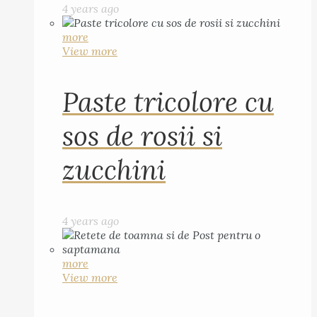
4 years ago
more
View more
Paste tricolore cu
sos de rosii si
zucchini
4 years ago
more
View more