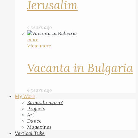
Jerusalim
4 years ago
more
View more
Vacanta in Bulgaria
4 years ago
My Work
Ramai la masa?
Projects
Art
Dance
Magazines
Vertical Tube