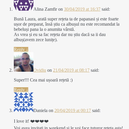
Alina Zamfir
on
30/04/2019 at 16:37
said:
Bună Laura, arată super rețeta ta de papanasi și este foarte
ușor de preparat, însă știu ca albușul nu este recomandat la
bebeluși pana la o anumita vârstă.
As vrea și eu sa fac rețeta dar nu știu dacă sa ii dau
albuș(avem zece lunițe).
Reply
↓
Ovidiu
on
21/04/2019 at 08:17
said:
Super!!! Cea mai ușoară rețetă :)
Reply
↓
Daniela
on
20/04/2019 at 00:17
said:
I love it! ❤️❤️❤️❤️
Voi avea invitati in weekend si le voi face tuturor reteta asta!