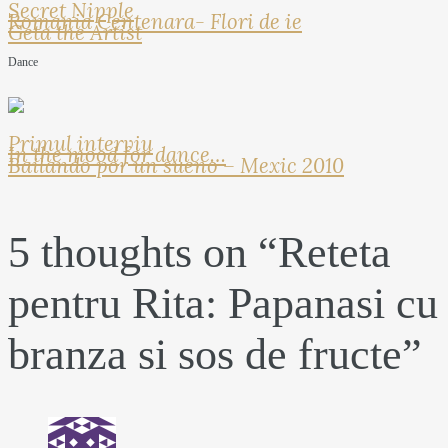
Secret Nipple
Romania Centenara- Flori de ie
Geta the Artist
Dance
Primul interviu
In the mood for dance…
Bailando por un sueno – Mexic 2010
5 thoughts on “
Reteta
pentru Rita: Papanasi cu
branza si sos de fructe
”