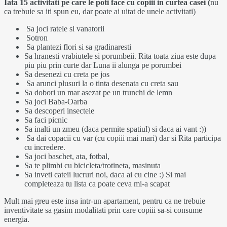
Iata 15 activitati pe care le poti face cu copiii in curtea casei (
nu
ca trebuie sa iti spun eu, dar poate ai uitat de unele activitati)
Sa joci ratele si vanatorii
Sotron
Sa plantezi flori si sa gradinaresti
Sa hranesti vrabiutele si porumbeii. Rita toata ziua este dupa
piu piu prin curte dar Luna ii alunga pe porumbei
Sa desenezi cu creta pe jos
Sa arunci plusuri la o tinta desenata cu creta sau
Sa dobori un mar asezat pe un trunchi de lemn
Sa joci Baba-Oarba
Sa descoperi insectele
Sa faci picnic
Sa inalti un zmeu (daca permite spatiul) si daca ai vant :))
Sa dai copacii cu var (cu copiii mai mari) dar si Rita participa
cu incredere.
Sa joci baschet, ata, fotbal,
Sa te plimbi cu bicicleta/trotineta, masinuta
Sa inveti cateii lucruri noi, daca ai cu cine :) Si mai
completeaza tu lista ca poate ceva mi-a scapat
Mult mai greu este insa intr-un apartament, pentru ca ne trebuie
inventivitate sa gasim modalitati prin care copiii sa-si consume
energia.