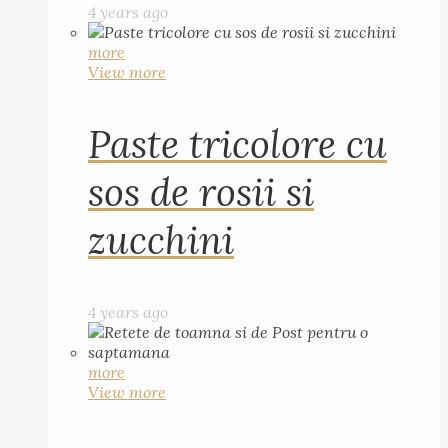
4 years ago
more
View more
Paste tricolore cu
sos de rosii si
zucchini
4 years ago
more
View more