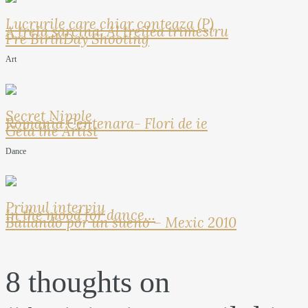
Lucrurile care chiar conteaza (P)
A treia sarcina: Al treilea trimestru
Pre BirthDay Shooting
Art
Secret Nipple
Romania Centenara- Flori de ie
Geta the Artist
Dance
Primul interviu
In the mood for dance…
Bailando por un sueno – Mexic 2010
8 thoughts on