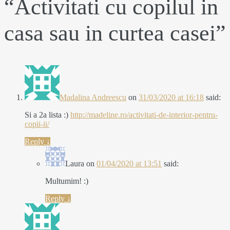
“
Activitati cu copilul in
casa sau in curtea casei
”
Madalina Andreescu
on
31/03/2020 at 16:18
said:
Si a 2a lista :)
http://madeline.ro/activitati-de-interior-pentru-
copii-ii/
Reply
↓
Laura
on
01/04/2020 at 13:51
said:
Multumim! :)
Reply
↓