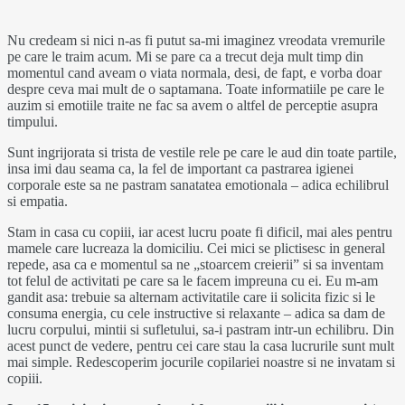
Nu credeam si nici n-as fi putut sa-mi imaginez vreodata vremurile
pe care le traim acum. Mi se pare ca a trecut deja mult timp din
momentul cand aveam o viata normala, desi, de fapt, e vorba doar
despre ceva mai mult de o saptamana. Toate informatiile pe care le
auzim si emotiile traite ne fac sa avem o altfel de perceptie asupra
timpului.
Sunt ingrijorata si trista de vestile rele pe care le aud din toate partile,
insa imi dau seama ca, la fel de important ca pastrarea igienei
corporale este sa ne pastram sanatatea emotionala – adica echilibrul
si empatia.
Stam in casa cu copiii, iar acest lucru poate fi dificil, mai ales pentru
mamele care lucreaza la domiciliu. Cei mici se plictisesc in general
repede, asa ca e momentul sa ne „stoarcem creierii” si sa inventam
tot felul de activitati pe care sa le facem impreuna cu ei. Eu m-am
gandit asa: trebuie sa alternam activitatile care ii solicita fizic si le
consuma energia, cu cele instructive si relaxante – adica sa dam de
lucru corpului, mintii si sufletului, sa-i pastram intr-un echilibru. Din
acest punct de vedere, pentru cei care stau la casa lucrurile sunt mult
mai simple. Redescoperim jocurile copilariei noastre si ne invatam si
copiii.