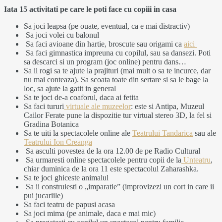
Iata 15 activitati pe care le poti face cu copiii in casa
Sa joci leapsa (pe ouate, eventual, ca e mai distractiv)
Sa joci volei cu balonul
Sa faci avioane din hartie, broscute sau origami ca
aici
Sa faci gimnastica impreuna cu copilul, sau sa dansezi. Poti
sa descarci si un program (joc online) pentru dans…
Sa il rogi sa te ajute la prajituri (mai mult o sa te incurce, dar
nu mai conteaza). Sa scoata toate din sertare si sa le bage la
loc, sa ajute la gatit in general
Sa te joci de-a coaforul, daca ai fetita
Sa faci tururi
virtuale ale muzeelor
: este si Antipa, Muzeul
Cailor Ferate pune la dispozitie tur virtual stereo 3D, la fel si
Gradina Botanica
Sa te uiti la spectacolele online ale
Teatrului Tandarica
sau ale
Teatrului Ion Creanga
Sa asculti povestea de la ora 12.00 de pe Radio Cultural
Sa urmaresti online spectacolele pentru copii de la
Unteatru
,
chiar duminica de la ora 11 este spectacolul Zaharashka.
Sa te joci ghiceste animalul
Sa ii construiesti o „imparatie” (improvizezi un cort in care ii
pui jucariile)
Sa faci teatru de papusi acasa
Sa joci mima (pe animale, daca e mai mic)