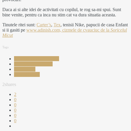
Daca ai si alte idei de activitati cu copilul, te rog sa-mi spui. Sunt
bine venite, pentru ca inca nu stim cat va dura situatia aceasta.
Tinutele ritei sunt:
Carter’s
,
Tex
, tenisii Nike, papucii de casa Enfant
si ii gasiti pe
www.adinish.com, cizmele de cvauciuc de la
Soricelul
Micut
Tags
activitati cu copii in casa
activitati pentru copii
copiii acasa
haine de copii
2
shares
2
0
0
0
0
0