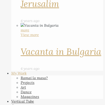
Jerusalim
4 years ago
more
View more
Vacanta in Bulgaria
4 years ago
My Work
Ramai la masa?
Projects
Art
Dance
Magazines
Vertical Tube