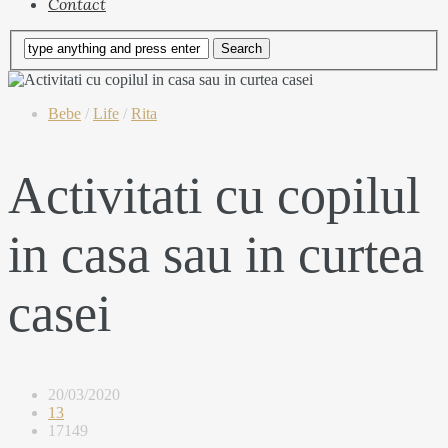
Contact
Bebe
/
Life
/
Rita
Activitati cu copilul
in casa sau in curtea
casei
20/03/2020
13
17149