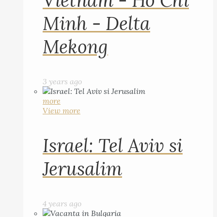
Vietnam - Ho Chi
Minh - Delta
Mekong
3 years ago
more
View more
Israel: Tel Aviv si
Jerusalim
4 years ago