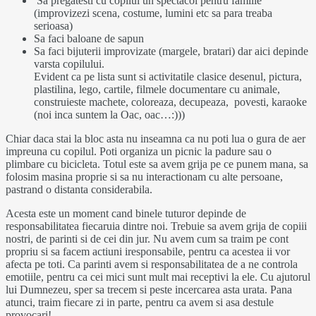
Sa pregatesti cu copilul un spectacol pentru familie
(improvizezi scena, costume, lumini etc sa para treaba
serioasa)
Sa faci baloane de sapun
Sa faci bijuterii improvizate (margele, bratari) dar aici depinde
varsta copilului.
Evident ca pe lista sunt si activitatile clasice desenul, pictura,
plastilina, lego, cartile, filmele documentare cu animale,
construieste machete, coloreaza, decupeaza, povesti, karaoke
(noi inca suntem la Oac, oac…:)))
Chiar daca stai la bloc asta nu inseamna ca nu poti lua o gura de aer
impreuna cu copilul. Poti organiza un picnic la padure sau o
plimbare cu bicicleta. Totul este sa avem grija pe ce punem mana, sa
folosim masina proprie si sa nu interactionam cu alte persoane,
pastrand o distanta considerabila.
Acesta este un moment cand binele tuturor depinde de
responsabilitatea fiecaruia dintre noi. Trebuie sa avem grija de copiii
nostri, de parinti si de cei din jur. Nu avem cum sa traim pe cont
propriu si sa facem actiuni iresponsabile, pentru ca acestea ii vor
afecta pe toti. Ca parinti avem si responsabilitatea de a ne controla
emotiile, pentru ca cei mici sunt mult mai receptivi la ele. Cu ajutorul
lui Dumnezeu, sper sa trecem si peste incercarea asta urata. Pana
atunci, traim fiecare zi in parte, pentru ca avem si asa destule
provocari!