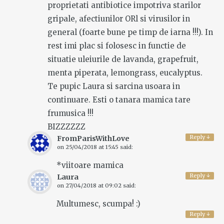
proprietati antibiotice impotriva starilor
gripale, afectiunilor ORl si virusilor in
general (foarte bune pe timp de iarna !!!). In
rest imi plac si folosesc in functie de
situatie uleiurile de lavanda, grapefruit,
menta piperata, lemongrass, eucalyptus.
Te pupic Laura si sarcina usoara in
continuare. Esti o tanara mamica tare
frumusica !!!
BIZZZZZZ
Reply
↓
FromParisWithLove
on
25/04/2018 at 15:45
said:
*viitoare mamica
Reply
↓
Laura
on
27/04/2018 at 09:02
said:
Multumesc, scumpa! :)
Reply
↓