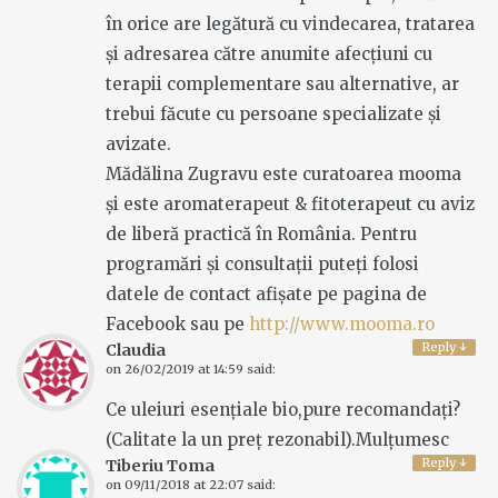
în orice are legătură cu vindecarea, tratarea
și adresarea către anumite afecțiuni cu
terapii complementare sau alternative, ar
trebui făcute cu persoane specializate și
avizate.
Mădălina Zugravu este curatoarea mooma
și este aromaterapeut & fitoterapeut cu aviz
de liberă practică în România. Pentru
programări și consultații puteți folosi
datele de contact afișate pe pagina de
Facebook sau pe
http://www.mooma.ro
Reply
↓
Claudia
on
26/02/2019 at 14:59
said:
Ce uleiuri esențiale bio,pure recomandați?
(Calitate la un preț rezonabil).Mulțumesc
Reply
↓
Tiberiu Toma
on
09/11/2018 at 22:07
said: