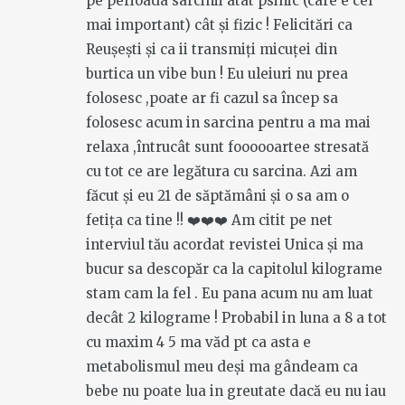
pe perioada sarcinii atât psihic (care e cel
mai important) cât și fizic ! Felicitări ca
Reușești și ca ii transmiți micuței din
burtica un vibe bun ! Eu uleiuri nu prea
folosesc ,poate ar fi cazul sa încep sa
folosesc acum in sarcina pentru a ma mai
relaxa ,întrucât sunt foooooartee stresată
cu tot ce are legătura cu sarcina. Azi am
făcut și eu 21 de săptămâni și o sa am o
fetița ca tine !! ❤️❤️❤️ Am citit pe net
interviul tău acordat revistei Unica și ma
bucur sa descopăr ca la capitolul kilograme
stam cam la fel . Eu pana acum nu am luat
decât 2 kilograme ! Probabil in luna a 8 a tot
cu maxim 4 5 ma văd pt ca asta e
metabolismul meu deși ma gândeam ca
bebe nu poate lua in greutate dacă eu nu iau