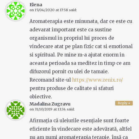
Elena
on
15/04/2020 at 17:58
said:
Aromaterapia este minunata, dar ce este cu
adevarat important este ca sustine
organismul in propriul lui proces de
vindecare atat pe plan fizic cat si emotional
si spiritual. Pe mine m-a ajutat enorm in
aceasta perioada sa meditez in timp ce am
difuzorul pornit cu ulei de tamaie.
Recomand site-ul
https://www.zenix.ro/
pentru produse de calitate si sfaturi
obiective.
Reply
↓
Madalina Zugravu
on
31/10/2019 at 13:34
said:
Afirmația că uleiurile esențiale sunt foarte
eficiente în vindecare este adevărată, altfel
nu am numi aromaterapia terapie, însă ca