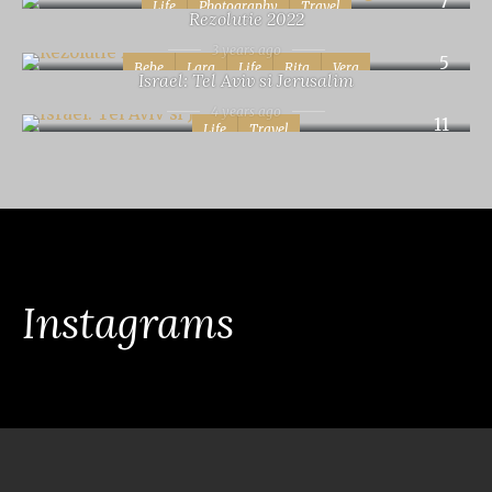
7
Life
Photography
Travel
Rezolutie 2022
3 years ago
5
Bebe
Lara
Life
Rita
Vera
Israel: Tel Aviv si Jerusalim
4 years ago
11
Life
Travel
Instagrams