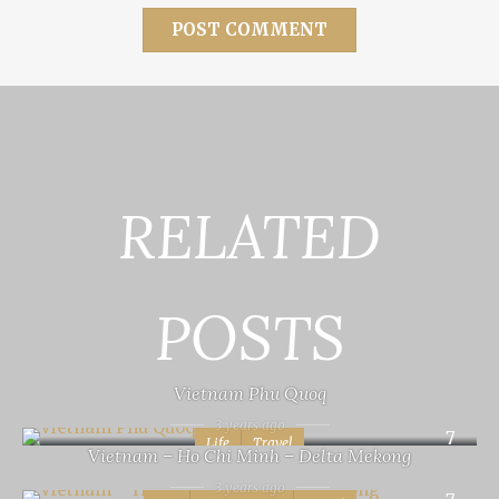
RELATED
POSTS
Vietnam Phu Quoq
3 years ago
7
Life
Travel
Vietnam – Ho Chi Minh – Delta Mekong
3 years ago