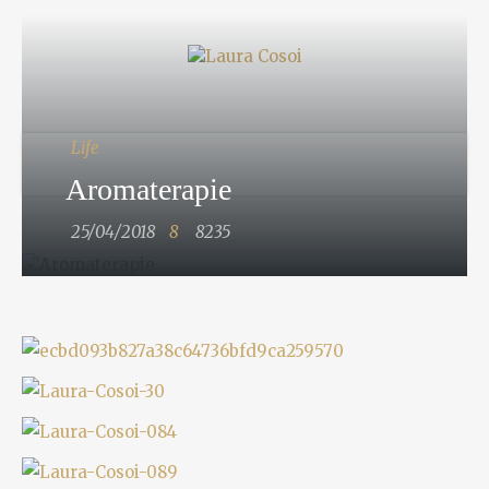
Life
Aromaterapie
25/04/2018
8
8235