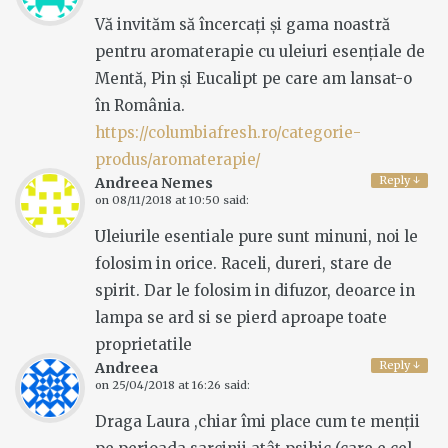
Vă invităm să încercați și gama noastră
pentru aromaterapie cu uleiuri esențiale de
Mentă, Pin și Eucalipt pe care am lansat-o
în România.
https://columbiafresh.ro/categorie-
produs/aromaterapie/
Reply
↓
Andreea Nemes
on
08/11/2018 at 10:50
said:
Uleiurile esentiale pure sunt minuni, noi le
folosim in orice. Raceli, dureri, stare de
spirit. Dar le folosim in difuzor, deoarce in
lampa se ard si se pierd aproape toate
proprietatile
Reply
↓
Andreea
on
25/04/2018 at 16:26
said:
Draga Laura ,chiar îmi place cum te menții