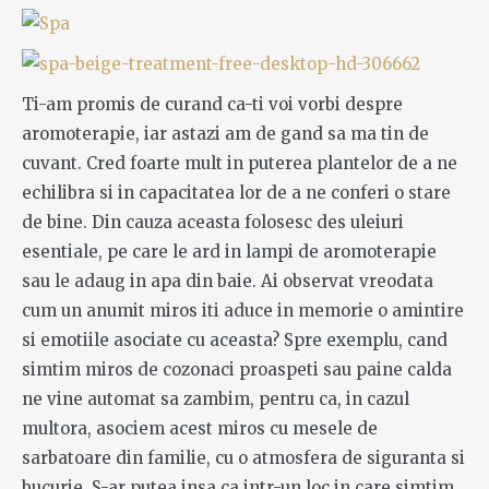
Ti-am promis de curand ca-ti voi vorbi despre
aromoterapie, iar astazi am de gand sa ma tin de
cuvant. Cred foarte mult in puterea plantelor de a ne
echilibra si in capacitatea lor de a ne conferi o stare
de bine. Din cauza aceasta folosesc des uleiuri
esentiale, pe care le ard in lampi de aromoterapie
sau le adaug in apa din baie. Ai observat vreodata
cum un anumit miros iti aduce in memorie o amintire
si emotiile asociate cu aceasta? Spre exemplu, cand
simtim miros de cozonaci proaspeti sau paine calda
ne vine automat sa zambim, pentru ca, in cazul
multora, asociem acest miros cu mesele de
sarbatoare din familie, cu o atmosfera de siguranta si
bucurie. S-ar putea insa ca intr-un loc in care simtim