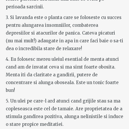
perioada sarcinii.
3. Si lavanda este o planta care se foloseste cu succes
pentru alungarea insomniilor, combaterea
depresiilor si atacurilor de panica. Cateva picaturi
(nu mai mult!) adaugate in apa in care faci baie o sa-ti
dea o incredibila stare de relaxare!
4. Eu folosesc mereu uleiul esential de menta atunci
cand am de invatat ceva si ma simt foarte obosita.
Menta iti da claritate a gandirii, putere de
concentrare si alunga oboseala. Este un tonic foarte
bun!
5. Un ulei pe care-l ard atunci cand grijile stau sa ma
copleseasca este cel de tamaie. Are proprietatea de a
stimula gandirea pozitiva, alunga nelinistile si induce
o stare propice meditatiei.