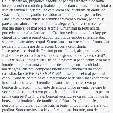
Ca in fiecare an, pregatirea cadourilor pentru sarbatorile de iarna
incepe la noi cu mult timp inainte si procedam cam asa: facem intai o
lista cu familia si prietenii pe care vrem sa-i bucuram cu daruri de
Craciun. Apoi ne gandim ce cadou ar fi mai potrivit pentru fiecare.
Bineinteles ca variantele se schimba frecvent o vreme, pana ni se
pare ca am ajuns la cea mai fericita alegere. Apoi vedem ce trebuie
luat din timp si ce mai poate astepta. Organizati in felul acesta
purcedem la treaba. Iar daca de Craciun vedem un zambet larg pe
chipul celui care a primit cadoul, lacrimi de emotie si fericire stim
sigur ca ne-am atins scopul. Si totodata, asta este cel mai frumos dar
pe care il primim noi de Craciun: bucuria celor dragi.
In ce priveste cadoul de Craciun pentru bunici, alegerea noastra a
fost anul acesta una foarte simpla: vor gasi sub brad cate o
CEWE
FOTOCARTE
, imagini cu Rita de la nastere si pana acum. Am mers
intotdeauna pe varianta cadourilor de suflet, pentru ca niciodata nu
am dat gres. Nu poti compensa bucuria sau emotia cu un cadou
costisitor. Iar
CEWE FOTOCARTEA
mi se pare cel mai personal
cadou. Sunt de parere ca cele mai frumoase daruri sunt experientele
in sine si acestea vor fi reunite in fotocartea pe care o vor primi
bunicii de Craciun – momente de emotie unice in viata, pe care le
vor retrai de cate ori o vor privi: chipul bunicii cand a tinut-o pentru
prima oara pe Rita in brate, bunicul jucandu-se cu ea, imagini de la
botez, de la intalnirile de familie cand Rita a fost, bineinteles,
personajul principal, buni cu Rita in brate, in locul meu preferat din
gradina. Sunt convinsa ca le voi face o mare bucurie, una de durata,