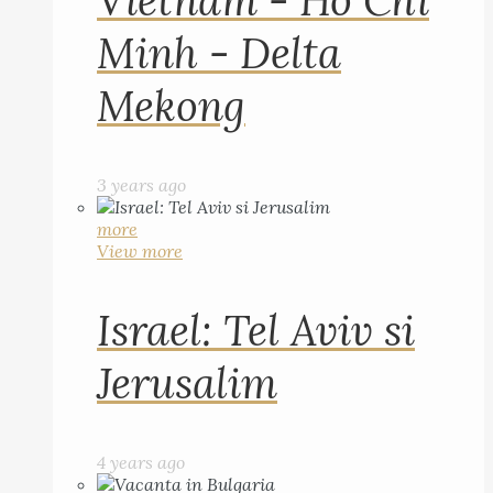
Vietnam - Ho Chi
Minh - Delta
Mekong
3 years ago
more
View more
Israel: Tel Aviv si
Jerusalim
4 years ago