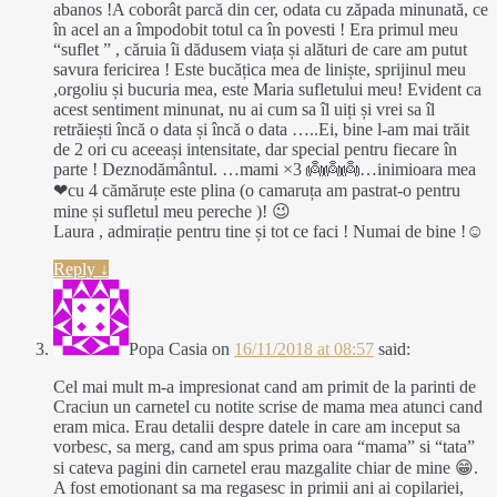
abanos !A coborât parcă din cer, odata cu zăpada minunată, ce
în acel an a împodobit totul ca în povesti ! Era primul meu
“suflet ” , căruia îi dădusem viața și alături de care am putut
savura fericirea ! Este bucățica mea de liniște, sprijinul meu
,orgoliu și bucuria mea, este Maria sufletului meu! Evident ca
acest sentiment minunat, nu ai cum sa îl uiți și vrei sa îl
retrăiești încă o data și încă o data …..Ei, bine l-am mai trăit
de 2 ori cu aceeași intensitate, dar special pentru fiecare în
parte ! Deznodământul. …mami ×3 👼👼👼…inimioara mea
❤cu 4 cămăruțe este plina (o camaruța am pastrat-o pentru
mine și sufletul meu pereche )! 😉
Laura , admirație pentru tine și tot ce faci ! Numai de bine !☺
Reply
↓
Popa Casia
on
16/11/2018 at 08:57
said:
Cel mai mult m-a impresionat cand am primit de la parinti de
Craciun un carnetel cu notite scrise de mama mea atunci cand
eram mica. Erau detalii despre datele in care am inceput sa
vorbesc, sa merg, cand am spus prima oara “mama” si “tata”
si cateva pagini din carnetel erau mazgalite chiar de mine 😁.
A fost emotionant sa ma regasesc in primii ani ai copilariei,