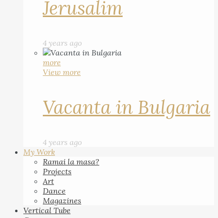
Jerusalim
4 years ago
more
View more
Vacanta in Bulgaria
4 years ago
My Work
Ramai la masa?
Projects
Art
Dance
Magazines
Vertical Tube