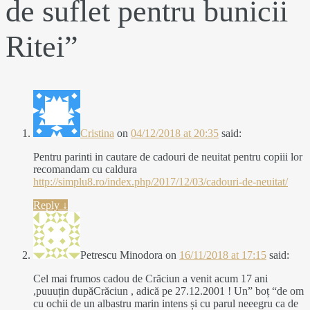
de suflet pentru bunicii
Ritei
”
Cristina
on
04/12/2018 at 20:35
said:
Pentru parinti in cautare de cadouri de neuitat pentru copiii lor
recomandam cu caldura
http://simplu8.ro/index.php/2017/12/03/cadouri-de-neuitat/
Reply
↓
Petrescu Minodora
on
16/11/2018 at 17:15
said:
Cel mai frumos cadou de Crăciun a venit acum 17 ani
,puuuțin dupăCrăciun , adică pe 27.12.2001 ! Un” boț “de om
cu ochii de un albastru marin intens și cu parul neeegru ca de