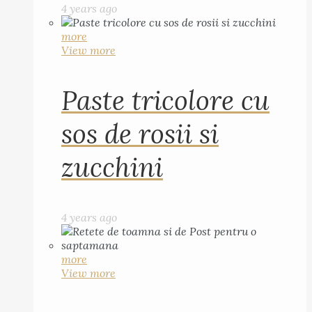
4 years ago
more
View more
Paste tricolore cu
sos de rosii si
zucchini
4 years ago
more
View more