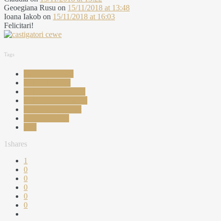
Geoegiana Rusu
on
15/11/2018 at 13:48
Ioana Iakob
on
15/11/2018 at 16:03
Felicitari!
Tags
amintiri pe viata
cadou de suflet
cadou pentru bunici
cadou pentru familie
cadou personalizat
cewe fotocarte
Rita
1
shares
1
0
0
0
0
0