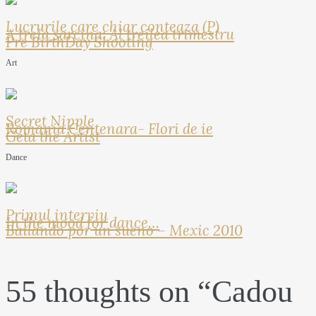
Lucrurile care chiar conteaza (P)
A treia sarcina: Al treilea trimestru
Pre BirthDay Shooting
Art
Secret Nipple
Romania Centenara- Flori de ie
Geta the Artist
Dance
Primul interviu
In the mood for dance…
Bailando por un sueno – Mexic 2010
55 thoughts on “
Cadou