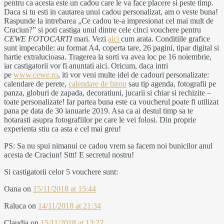
pentru ca acesta este un cadou care le va face placere si peste timp.
Daca si tu esti in cautarea unui cadou personalizat, am o veste buna!
Raspunde la intrebarea „Ce cadou te-a impresionat cel mai mult de
Craciun?” si poti castiga unul dintre cele cinci vouchere pentru
CEWE FOTOCARTI
mari. Vezi
aici
cum arata. Conditiile grafice
sunt impecabile: au format A4, coperta tare, 26 pagini, tipar digital si
hartie extralucioasa. Tragerea la sorti va avea loc pe 16 noiembrie,
iar castigatorii vor fi anuntati aici. Oricum, daca intri
pe
www.cewe.ro
, iti vor veni multe idei de cadouri personalizate:
calendare de perete,
calendare de birou
sau tip agenda, fotografii pe
panza, globuri de zapada, decoratiuni, jucarii si chiar si rechizite –
toate personalizate! Iar partea buna este ca voucherul poate fi utilizat
pana pe data de 30 ianuarie 2019. Asa ca ai destul timp sa te
hotarasti asupra fotografiilor pe care le vei folosi. Din proprie
experienta stiu ca asta e cel mai greu!
PS: Sa nu spui nimanui ce cadou vrem sa facem noi bunicilor anul
acesta de Craciun! Sttt! E secretul nostru!
Si castigatorii celor 5 vouchere sunt:
Oana
on
15/11/2018 at 15:44
Raluca
on
14/11/2018 at 21:34
Claudia
on
15/11/2018 at 13:22