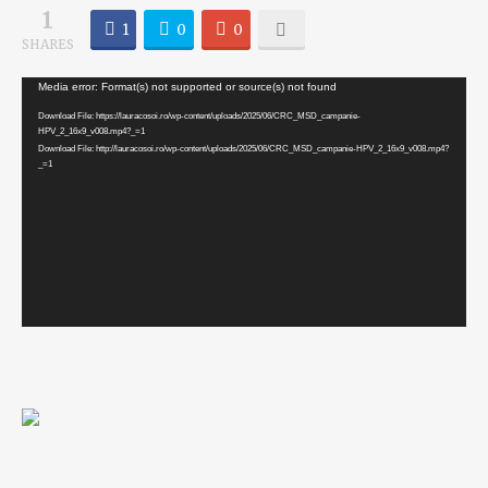
1
1
0
0
SHARES
Video
Media error: Format(s) not supported or source(s) not found
Player
Download File: https://lauracosoi.ro/wp-content/uploads/2025/06/CRC_MSD_campanie-
HPV_2_16x9_v008.mp4?_=1
Download File: http://lauracosoi.ro/wp-content/uploads/2025/06/CRC_MSD_campanie-HPV_2_16x9_v008.mp4?
_=1