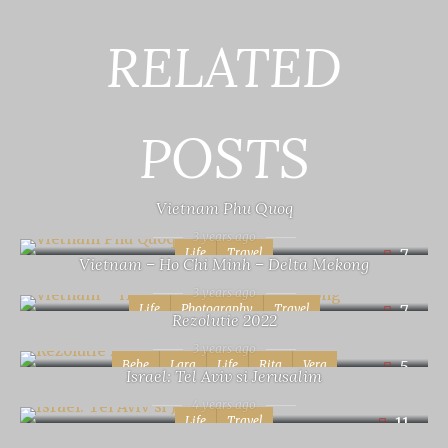
RELATED
POSTS
Vietnam Phu Quoq
3 years ago
Life
Travel
7
Vietnam – Ho Chi Minh – Delta Mekong
3 years ago
Life
Photography
Travel
7
Rezolutie 2022
3 years ago
Bebe
Lara
Life
Rita
Vera
5
Israel: Tel Aviv si Jerusalim
4 years ago
Life
Travel
11