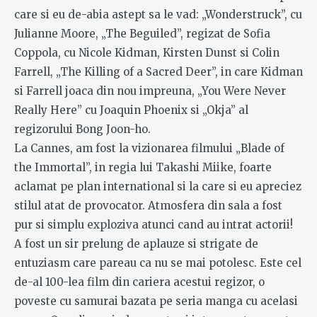
care si eu de-abia astept sa le vad: „Wonderstruck”, cu
Julianne Moore, „The Beguiled”, regizat de Sofia
Coppola, cu Nicole Kidman, Kirsten Dunst si Colin
Farrell, „The Killing of a Sacred Deer”, in care Kidman
si Farrell joaca din nou impreuna, „You Were Never
Really Here” cu Joaquin Phoenix si „Okja” al
regizorului Bong Joon-ho.
La Cannes, am fost la vizionarea filmului „Blade of
the Immortal”, in regia lui Takashi Miike, foarte
aclamat pe plan international si la care si eu apreciez
stilul atat de provocator. Atmosfera din sala a fost
pur si simplu exploziva atunci cand au intrat actorii!
A fost un sir prelung de aplauze si strigate de
entuziasm care pareau ca nu se mai potolesc. Este cel
de-al 100-lea film din cariera acestui regizor, o
poveste cu samurai bazata pe seria manga cu acelasi