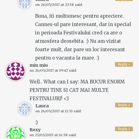
on
26/05/2017 at 23:58
said:
Buna, iti multumesc pentru apreciere.
Cannes-ul pare interesant, dar in special
in perioada Festivalului cred ca are o
atmosfera deosebita. :) Nu am vizitat
foarte mult, dar pare un loc interesant
pentru o vacanta la mare. :)
Reply
↓
miu miu
on
26/05/2017 at 09:47
said:
Well.. What can I say: MA BUCUR ENORM
PENTRU TINE SI CAT MAI MULTE
FESTIVALURI! <3
Reply
↓
Laura
on
26/05/2017 at 11:53
said:
:)
Reply
↓
Roxy
on
25/05/2017 at 16:58
said: