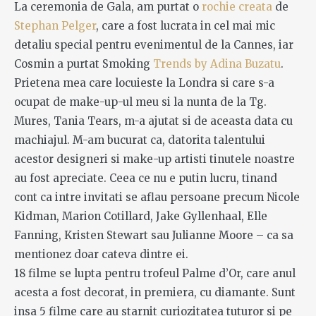
La ceremonia de Gala, am purtat o
rochie creata
de
Stephan Pelger
, care a fost lucrata in cel mai mic
detaliu special pentru evenimentul de la Cannes, iar
Cosmin a purtat Smoking
Trends by Adina Buzatu
.
Prietena mea care locuieste la Londra si care s-a
ocupat de make-up-ul meu si la nunta de la Tg.
Mures, Tania Tears, m-a ajutat si de aceasta data cu
machiajul. M-am bucurat ca, datorita talentului
acestor designeri si make-up artisti tinutele noastre
au fost apreciate. Ceea ce nu e putin lucru, tinand
cont ca intre invitati se aflau persoane precum Nicole
Kidman, Marion Cotillard, Jake Gyllenhaal, Elle
Fanning, Kristen Stewart sau Julianne Moore – ca sa
mentionez doar cateva dintre ei.
18 filme se lupta pentru trofeul Palme d’Or, care anul
acesta a fost decorat, in premiera, cu diamante. Sunt
insa 5 filme care au starnit curiozitatea tuturor si pe