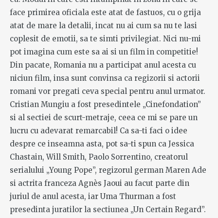
face primirea oficiala este atat de fastuos, cu o grija
atat de mare la detalii, incat nu ai cum sa nu te lasi
coplesit de emotii, sa te simti privilegiat. Nici nu-mi
pot imagina cum este sa ai si un film in competitie!
Din pacate, Romania nu a participat anul acesta cu
niciun film, insa sunt convinsa ca regizorii si actorii
romani vor pregati ceva special pentru anul urmator.
Cristian Mungiu a fost presedintele „Cinefondation”
si al sectiei de scurt-metraje, ceea ce mi se pare un
lucru cu adevarat remarcabil! Ca sa-ti faci o idee
despre ce inseamna asta, pot sa-ti spun ca Jessica
Chastain, Will Smith, Paolo Sorrentino, creatorul
serialului „Young Pope”, regizorul german Maren Ade
si actrita franceza Agnès Jaoui au facut parte din
juriul de anul acesta, iar Uma Thurman a fost
presedinta juratilor la sectiunea „Un Certain Regard”.