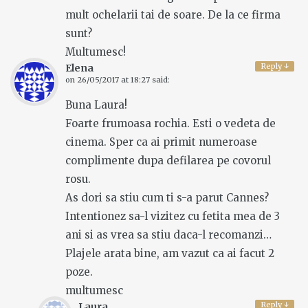
mult ochelarii tai de soare. De la ce firma
sunt?
Multumesc!
Reply
↓
Elena
on
26/05/2017 at 18:27
said:
Buna Laura!
Foarte frumoasa rochia. Esti o vedeta de
cinema. Sper ca ai primit numeroase
complimente dupa defilarea pe covorul
rosu.
As dori sa stiu cum ti s-a parut Cannes?
Intentionez sa-l vizitez cu fetita mea de 3
ani si as vrea sa stiu daca-l recomanzi…
Plajele arata bine, am vazut ca ai facut 2
poze.
multumesc
Reply
↓
Laura