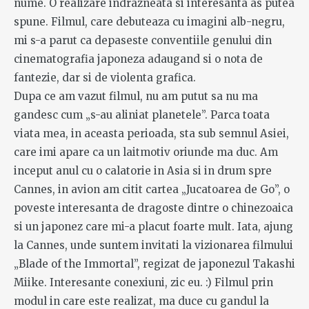
nume. O realizare indrazneata si interesanta as putea
spune. Filmul, care debuteaza cu imagini alb-negru,
mi s-a parut ca depaseste conventiile genului din
cinematografia japoneza adaugand si o nota de
fantezie, dar si de violenta grafica.
Dupa ce am vazut filmul, nu am putut sa nu ma
gandesc cum „s-au aliniat planetele”. Parca toata
viata mea, in aceasta perioada, sta sub semnul Asiei,
care imi apare ca un laitmotiv oriunde ma duc. Am
inceput anul cu o calatorie in Asia si in drum spre
Cannes, in avion am citit cartea „Jucatoarea de Go”, o
poveste interesanta de dragoste dintre o chinezoaica
si un japonez care mi-a placut foarte mult. Iata, ajung
la Cannes, unde suntem invitati la vizionarea filmului
„Blade of the Immortal”, regizat de japonezul Takashi
Miike. Interesante conexiuni, zic eu. :) Filmul prin
modul in care este realizat, ma duce cu gandul la