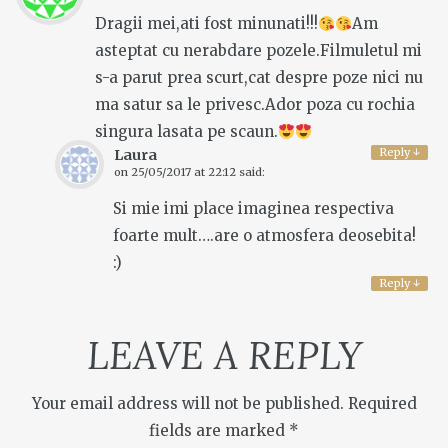
Dragii mei,ati fost minunati!!!
Am
asteptat cu nerabdare pozele.Filmuletul mi
s-a parut prea scurt,cat despre poze nici nu
ma satur sa le privesc.Ador poza cu rochia
singura lasata pe scaun.
Reply
↓
Laura
on
25/05/2017 at 22:12
said:
Si mie imi place imaginea respectiva
foarte mult….are o atmosfera deosebita!
:)
Reply
↓
LEAVE A REPLY
Your email address will not be published.
Required
fields are marked
*