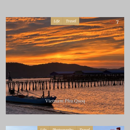
Life
Travel
7
Vietnam Phu Quoq
3 years ago
Life
Photography
Travel