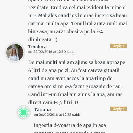
rezultate. Cred ca cel mai evident la mine e
nr5. Mai ales cand ies in oras incerc sa beau
cat mai multa apa. Tenul imi arata mult mai
bine asa, nu arat obosita pe la 3-4
dimineata.. :)
Reply
↓
Teodora
on
22/02/2016 at 12:30
said:
De mai multi ani am ajuns sa beau aproape
6 litri de apa pe zi. Au fost cateva situatii
cand nu am avut acces la apa timp de
cateva ore si mi s-a facut groaznic de rau.
Cand intr-un final am ajuns la apa, am ras
direct cam 1-1,5 litri :D
Reply
↓
Tatiana
on
26/02/2016 at 12:32
said:
Ingestia d-voastra de apa in asa