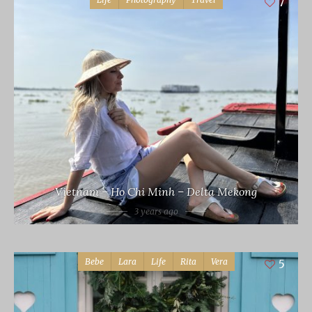
7
Vietnam – Ho Chi Minh – Delta Mekong
3 years ago
Bebe
Lara
Life
Rita
Vera
5