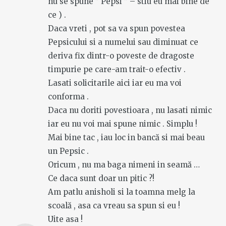
nu se spune ” Pepsi ” – stiu eu mai bine de
ce ) .
Daca vreti , pot sa va spun povestea
Pepsicului si a numelui sau diminuat ce
deriva fix dintr-o poveste de dragoste
timpurie pe care-am trait-o efectiv .
Lasati solicitarile aici iar eu ma voi
conforma .
Daca nu doriti povestioara , nu lasati nimic
iar eu nu voi mai spune nimic . Simplu !
Mai bine tac , iau loc in bancă si mai beau
un Pepsic .
Oricum , nu ma baga nimeni in seamă …
Ce daca sunt doar un pitic ?!
Am patlu anisholi si la toamna melg la
scoală , asa ca vreau sa spun si eu !
Uite asa !