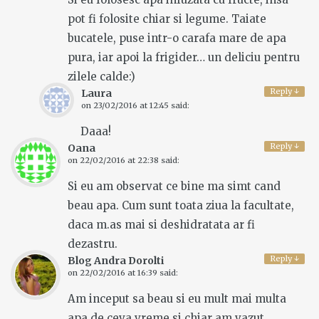
pot fi folosite chiar si legume. Taiate
bucatele, puse intr-o carafa mare de apa
pura, iar apoi la frigider… un deliciu pentru
zilele calde:)
Reply
↓
Laura
on
23/02/2016 at 12:45
said:
Daaa!
Reply
↓
Oana
on
22/02/2016 at 22:38
said:
Si eu am observat ce bine ma simt cand
beau apa. Cum sunt toata ziua la facultate,
daca m.as mai si deshidratata ar fi
dezastru.
Reply
↓
Blog Andra Dorolti
on
22/02/2016 at 16:39
said:
Am inceput sa beau si eu mult mai multa
apa de ceva vreme si chiar am vazut