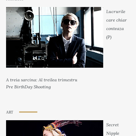
Lucrurile
care chiar
conteaza
(P)
A treia sarcina: Al treilea trimestru
Pre BirthDay Shooting
ART
Secret
Nipple