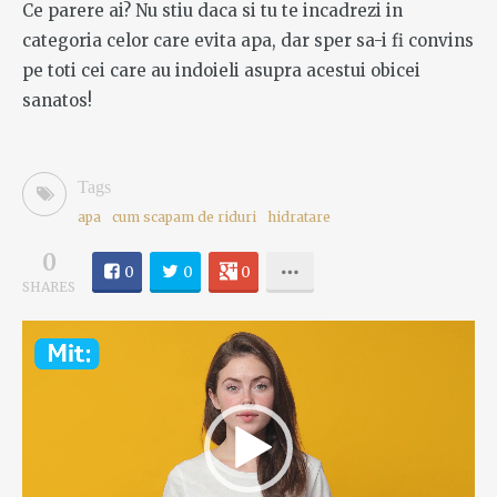
Ce parere ai? Nu stiu daca si tu te incadrezi in
categoria celor care evita apa, dar sper sa-i fi convins
pe toti cei care au indoieli asupra acestui obicei
sanatos!
Tags
apa
cum scapam de riduri
hidratare
0
0
0
0
SHARES
Video
Player