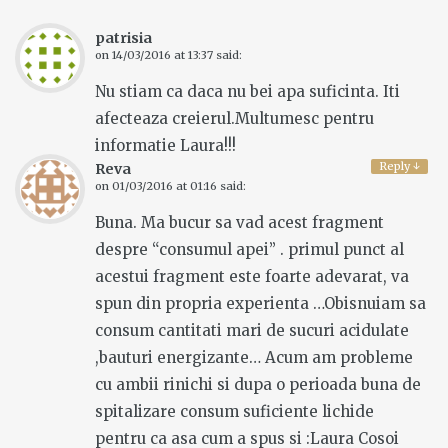
patrisia
on
14/03/2016 at 13:37
said:
Nu stiam ca daca nu bei apa suficinta. Iti
afecteaza creierul.Multumesc pentru
informatie Laura!!!
Reply
↓
Reva
on
01/03/2016 at 01:16
said:
Buna. Ma bucur sa vad acest fragment
despre “consumul apei” . primul punct al
acestui fragment este foarte adevarat, va
spun din propria experienta …Obisnuiam sa
consum cantitati mari de sucuri acidulate
,bauturi energizante… Acum am probleme
cu ambii rinichi si dupa o perioada buna de
spitalizare consum suficiente lichide
pentru ca asa cum a spus si :Laura Cosoi