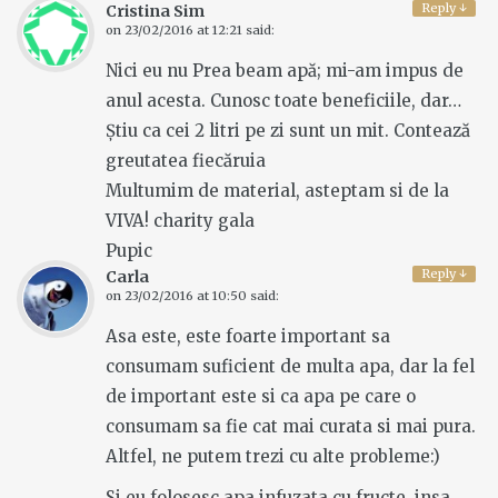
Reply
↓
Cristina Sim
on
23/02/2016 at 12:21
said:
Nici eu nu Prea beam apă; mi-am impus de
anul acesta. Cunosc toate beneficiile, dar…
Știu ca cei 2 litri pe zi sunt un mit. Contează
greutatea fiecăruia
Multumim de material, asteptam si de la
VIVA! charity gala
Pupic
Reply
↓
Carla
on
23/02/2016 at 10:50
said:
Asa este, este foarte important sa
consumam suficient de multa apa, dar la fel
de important este si ca apa pe care o
consumam sa fie cat mai curata si mai pura.
Altfel, ne putem trezi cu alte probleme:)
Si eu folosesc apa infuzata cu fructe, insa