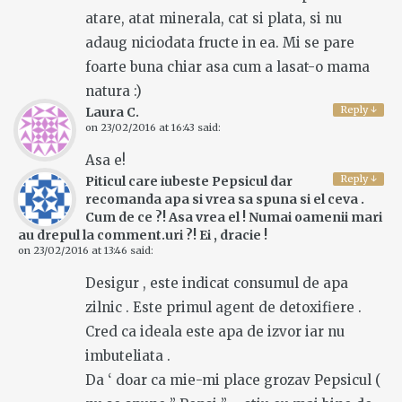
atare, atat minerala, cat si plata, si nu
adaug niciodata fructe in ea. Mi se pare
foarte buna chiar asa cum a lasat-o mama
natura :)
Reply
↓
Laura C.
on
23/02/2016 at 16:43
said:
Asa e!
Reply
↓
Piticul care iubeste Pepsicul dar
recomanda apa si vrea sa spuna si el ceva .
Cum de ce ?! Asa vrea el ! Numai oamenii mari
au drepul la comment.uri ?! Ei , dracie !
on
23/02/2016 at 13:46
said:
Desigur , este indicat consumul de apa
zilnic . Este primul agent de detoxifiere .
Cred ca ideala este apa de izvor iar nu
imbuteliata .
Da ‘ doar ca mie-mi place grozav Pepsicul (