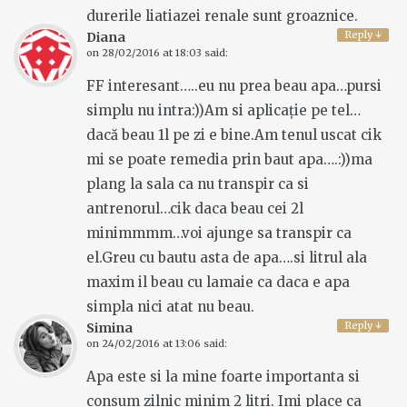
durerile liatiazei renale sunt groaznice.
Reply
↓
Diana
on
28/02/2016 at 18:03
said:
FF interesant…..eu nu prea beau apa…pursi
simplu nu intra:))Am si aplicație pe tel…
dacă beau 1l pe zi e bine.Am tenul uscat cik
mi se poate remedia prin baut apa….:))ma
plang la sala ca nu transpir ca si
antrenorul…cik daca beau cei 2l
minimmmm…voi ajunge sa transpir ca
el.Greu cu bautu asta de apa….si litrul ala
maxim il beau cu lamaie ca daca e apa
simpla nici atat nu beau.
Reply
↓
Simina
on
24/02/2016 at 13:06
said:
Apa este si la mine foarte importanta si
consum zilnic minim 2 litri. Imi place ca