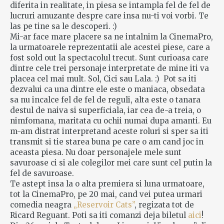
diferita in realitate, in piesa se intampla fel de fel de
lucruri amuzante despre care insa nu-ti voi vorbi. Te
las pe tine sa le descoperi. :)
Mi-ar face mare placere sa ne intalnim la CinemaPro,
la urmatoarele reprezentatii ale acestei piese, care a
fost sold out la spectacolul trecut. Sunt curioasa care
dintre cele trei personaje interpretate de mine iti va
placea cel mai mult. Sol, Cici sau Lala. :) Pot sa iti
dezvalui ca una dintre ele este o maniaca, obsedata
sa nu incalce fel de fel de reguli, alta este o tanara
destul de naiva si superficiala, iar cea de-a treia, o
nimfomana, maritata cu ochii numai dupa amanti. Eu
m-am distrat interpretand aceste roluri si sper sa iti
transmit si tie starea buna pe care o am cand joc in
aceasta piesa. Nu doar personajele mele sunt
savuroase ci si ale colegilor mei care sunt cel putin la
fel de savuroase.
Te astept insa la o alta premiera si luna urmatoare,
tot la CinemaPro, pe 20 mai, cand vei putea urmari
comedia neagra
„Reservoir Cats”
, regizata tot de
Ricard Reguant. Poti sa iti comanzi deja biletul
aici
!