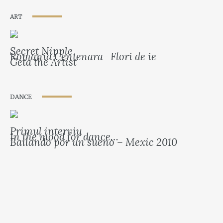
ART
Secret Nipple
Romania Centenara- Flori de ie
Geta the Artist
DANCE
Primul interviu
In the mood for dance…
Bailando por un sueno – Mexic 2010