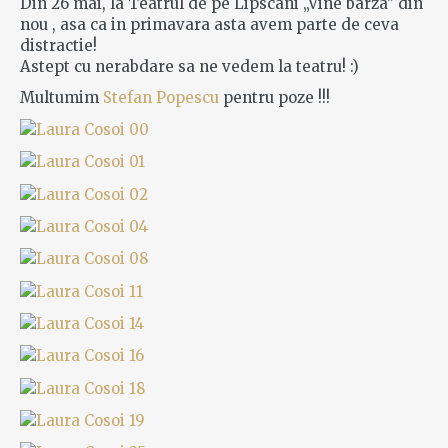
Din 26 mai, la Teatrul de pe Lipscani „Vine barza” din
nou , asa ca in primavara asta avem parte de ceva
distractie!
Astept cu nerabdare sa ne vedem la teatru! :)
Multumim
Stefan Popescu
pentru poze !!!