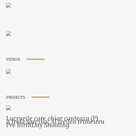
VIDEOS
PROJECTS
Lucrurile care chiar conteaza (P)
A treia sarcina: Al treilea trimestru
Pre BirthDay Shooting