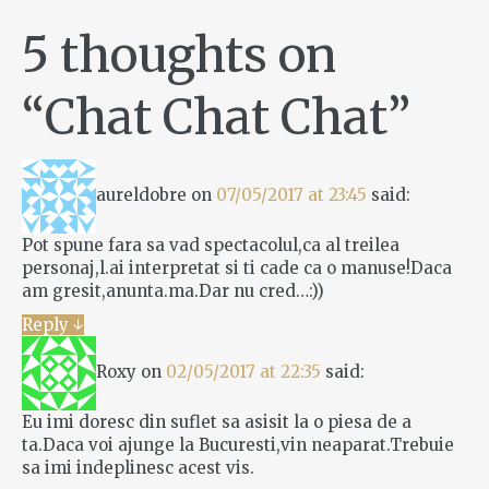
5 thoughts on
“
Chat Chat Chat
”
aureldobre
on
07/05/2017 at 23:45
said:
Pot spune fara sa vad spectacolul,ca al treilea
personaj,l.ai interpretat si ti cade ca o manuse!Daca
am gresit,anunta.ma.Dar nu cred…:))
Reply
↓
Roxy
on
02/05/2017 at 22:35
said:
Eu imi doresc din suflet sa asisit la o piesa de a
ta.Daca voi ajunge la Bucuresti,vin neaparat.Trebuie
sa imi indeplinesc acest vis.