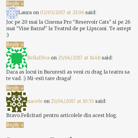
Reply
↓
Laura
on
02/05/2017 at 23:06
said:
Joc pe 20 mai la Cinema Pro “Reservoir Cats” si pe 26
mai “Vine Barza!” la Teatrul de pe Lipscani. Te astept
:)
Reply
↓
BellaDiva
on
25/04/2017 at 14:48
said:
Daca as locui in Bucuresti as veni cu drag la teatru sa
te vad. :) Mi-esti tare draga!
Reply
↓
nacele
on
25/04/2017 at 10:55
said:
Bravo.Felicitari pentru articolele din acest blog.
Reply
↓