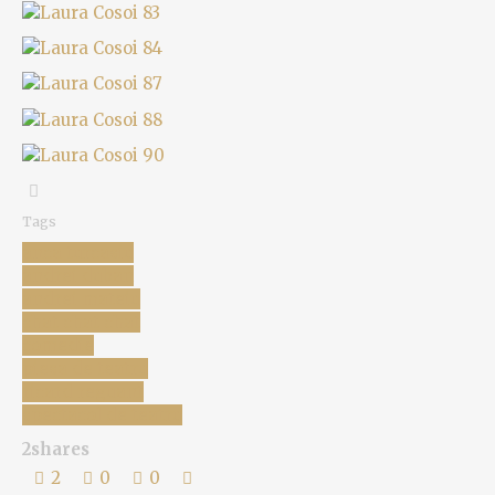
Tags
anca turcasiu
andrei duban
andrei mateiu
chat chat chat
comedie
piesa de teatru
ricard reguant
spectacol de teatru
2
shares
2
0
0