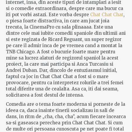
internet, insa, din aceste tipuri de intamplari a iesit
si o comedie extraordinara, despre care ma bucur ca
iti pot vorbi astazi. Este vorba despre
Chat Chat Chat
,
o piesa foarte distractiva, in care am jucat joia
trecuta, la CinemaPro cu sala plinaaaa. Este una
dintre cele mai iubite comedii spaniole din ultimii ani
si este regizata de Ricard Reguant, un super regizor
pe care il admir inca de pe vremea cand a montat la
TNB Chicago. A fost o bucurie foarte mare pentru
mine sa lucrez alaturi de regizorul spaniol la acest
proiect, la care mai participa si Anca Turcasiu si
Andrei Duban. Dar, dincolo de entuziasmul initial,
faptul ca joc in Chat Chat Chat a fost si o mare
provocare, pentru ca interpretez rolurile a trei femei
total diferite una de cealalta. Asa ca, iti dai seama,
solicitarea a fost destul de intensa.
Comedia are o tema foarte moderna si porneste de la
ideea ca, daca inainte tinerii socializau in sali de
dans, in ritm de „cha, cha, cha”, acum fiecare incearca
sa-si gaseasca perechea prin Chat Chat Chat. Si cum
de multe ori persoana cunoscuta pe net poate fi total