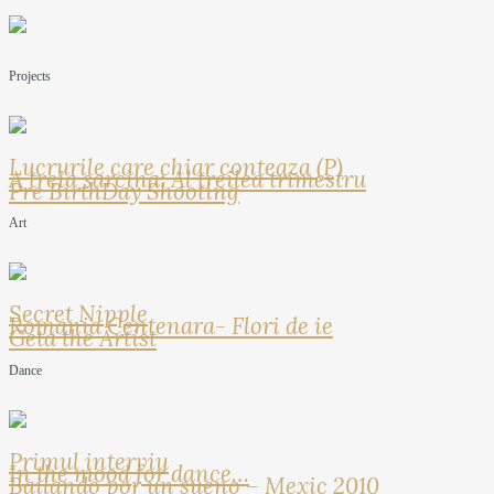
Projects
Lucrurile care chiar conteaza (P)
A treia sarcina: Al treilea trimestru
Pre BirthDay Shooting
Art
Secret Nipple
Romania Centenara- Flori de ie
Geta the Artist
Dance
Primul interviu
In the mood for dance…
Bailando por un sueno – Mexic 2010