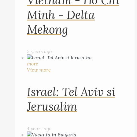
Vietnam - Ho Chi
Minh - Delta
Mekong
3 years ago
more
View more
Israel: Tel Aviv si
Jerusalim
4 years ago