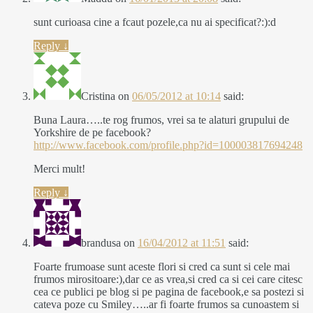
sunt curioasa cine a fcaut pozele,ca nu ai specificat?:):d
Reply
↓
Cristina
on
06/05/2012 at 10:14
said:
Buna Laura…..te rog frumos, vrei sa te alaturi grupului de
Yorkshire de pe facebook?
http://www.facebook.com/profile.php?id=100003817694248
Merci mult!
Reply
↓
brandusa
on
16/04/2012 at 11:51
said:
Foarte frumoase sunt aceste flori si cred ca sunt si cele mai
frumos mirositoare:),dar ce as vrea,si cred ca si cei care citesc
cea ce publici pe blog si pe pagina de facebook,e sa postezi si
cateva poze cu Smiley…..ar fi foarte frumos sa cunoastem si