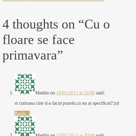
4 thoughts on “
Cu o
floare se face
primavara
”
Maddu
on
16/01/2013 at 20:08
said:
st curioasa cine ti-a facut pozele,ca nu ai specificat?:):d
Reply
↓
Maddu
on
16/01/2013 at 20:08
said: