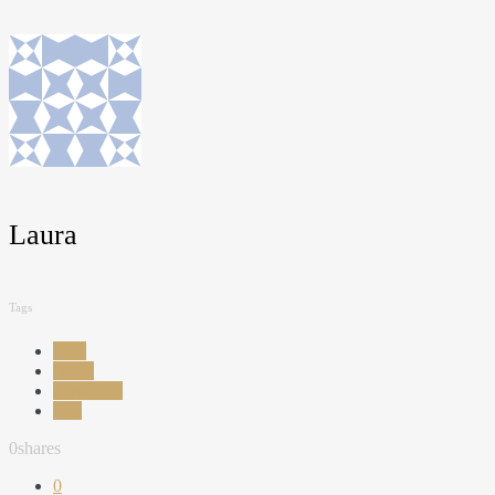
Laura
Tags
Flori
platez
primavara
Rita
0
shares
0