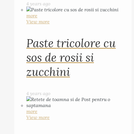
4 years ago
more
View more
Paste tricolore cu
sos de rosii si
zucchini
4 years ago
more
View more