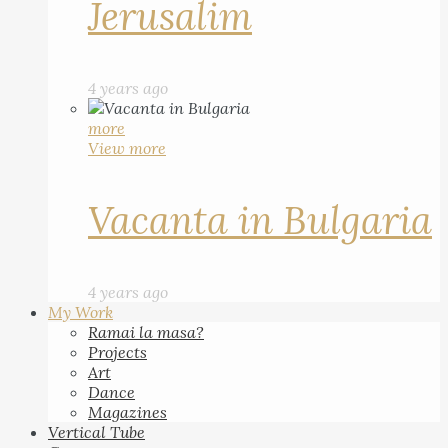
Jerusalim
4 years ago
more
View more
Vacanta in Bulgaria
4 years ago
My Work
Ramai la masa?
Projects
Art
Dance
Magazines
Vertical Tube